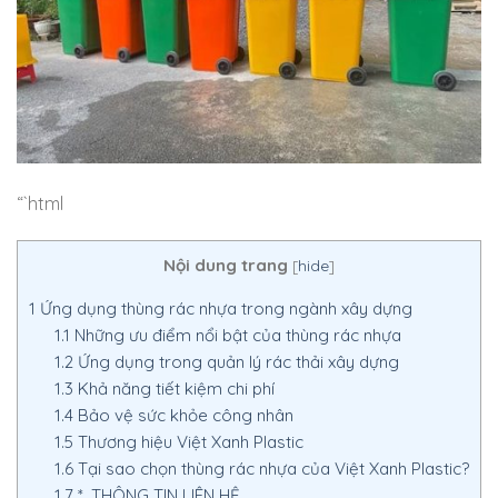
“`html
Nội dung trang
[
hide
]
1
Ứng dụng thùng rác nhựa trong ngành xây dựng
1.1
Những ưu điểm nổi bật của thùng rác nhựa
1.2
Ứng dụng trong quản lý rác thải xây dựng
1.3
Khả năng tiết kiệm chi phí
1.4
Bảo vệ sức khỏe công nhân
1.5
Thương hiệu Việt Xanh Plastic
1.6
Tại sao chọn thùng rác nhựa của Việt Xanh Plastic?
1.7
*. THÔNG TIN LIÊN HỆ