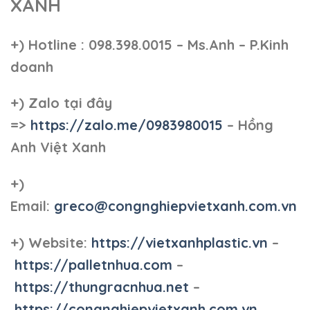
XANH
+)
Hotline : 098.398.0015 – Ms.Anh – P.Kinh
doanh
+)
Zalo tại đây
=>
https://zalo.me/0983980015
– Hồng
Anh Việt Xanh
+)
Email:
greco@congnghiepvietxanh.com.vn
+) Website:
https://vietxanhplastic.vn
–
https://palletnhua.com
–
https://thungracnhua.net
–
https://congnghiepvietxanh.com.vn