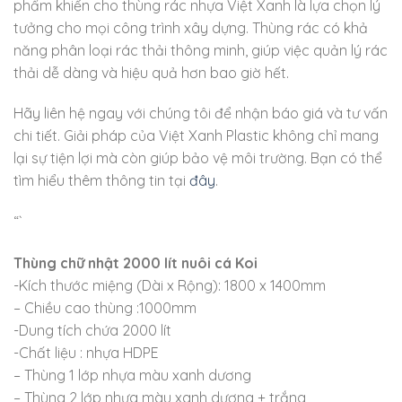
phẩm khiến cho thùng rác nhựa Việt Xanh là lựa chọn lý
tưởng cho mọi công trình xây dựng. Thùng rác có khả
năng phân loại rác thải thông minh, giúp việc quản lý rác
thải dễ dàng và hiệu quả hơn bao giờ hết.
Hãy liên hệ ngay với chúng tôi để nhận báo giá và tư vấn
chi tiết. Giải pháp của Việt Xanh Plastic không chỉ mang
lại sự tiện lợi mà còn giúp bảo vệ môi trường. Bạn có thể
tìm hiểu thêm thông tin tại
đây
.
“`
Thùng chữ nhật 2000 lít nuôi cá Koi
-Kích thước miệng (Dài x Rộng): 1800 x 1400mm
– Chiều cao thùng :1000mm
-Dung tích chứa 2000 lít
-Chất liệu : nhựa HDPE
– Thùng 1 lớp nhựa màu xanh dương
– Thùng 2 lớp nhựa màu xanh dương + trắng