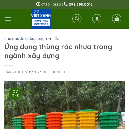
Skip
07:30 - 16:30 |
098.398.0015
to
content
CHƯA ĐƯỢC PHÂN LOẠI
,
TIN TỨC
Ứng dụng thùng rác nhựa trong
ngành xây dựng
ĐĂNG LÚC
07/03/2025
BỞI
PHONG LE
07
Th3