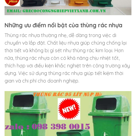
Những ưu điểm nổi bật của thùng rác nhựa
Thùng rác nhựa thường nhẹ, dễ dàng trong việc di
chuyển và lắp đặt. Chất liệu nhựa giúp chúng chống lại
thời tiết và không bị gỉ sét như thùng rác kim loại. Hơn
nữa, thùng rác nhựa còn có khả năng chịu nhiệt tốt,
thích hợp với điều kiện khắc nghiệt trên công trường xây
dựng. Việc sử dụng thùng rác nhựa giúp tiết kiệm thời
gian và chi phí cho doanh nghiệp.