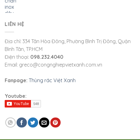
LIÊN HỆ
Địa chỉ: 334 Tân Hòa Đông, Phường Bình Trị Đông, Quận
Bình Tân, TP.HCM
Điện thoại:
098.232.4040
Email: greco@congnghiepvietxanh.com.vn
Fanpage:
Thùng rác Việt Xanh
Youtube: