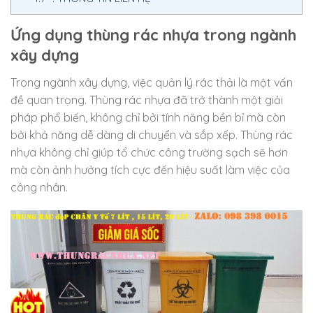
Ứng dụng thùng rác nhựa trong ngành
xây dựng
Trong ngành xây dựng, việc quản lý rác thải là một vấn
đề quan trọng. Thùng rác nhựa đã trở thành một giải
pháp phổ biến, không chỉ bởi tính năng bền bỉ mà còn
bởi khả năng dễ dàng di chuyển và sắp xếp. Thùng rác
nhựa không chỉ giúp tổ chức công trường sạch sẽ hơn
mà còn ảnh hưởng tích cực đến hiệu suất làm việc của
công nhân.