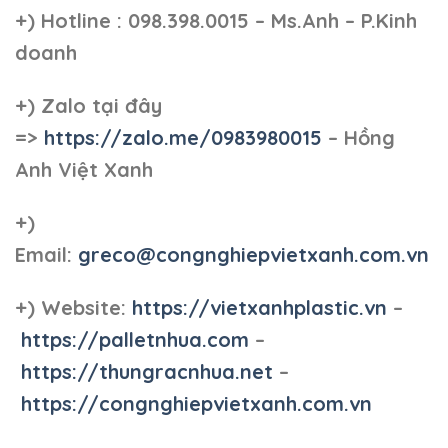
+)
Hotline : 098.398.0015 – Ms.Anh – P.Kinh
doanh
+)
Zalo tại đây
=>
https://zalo.me/0983980015
– Hồng
Anh Việt Xanh
+)
Email:
greco@congnghiepvietxanh.com.vn
+) Website:
https://vietxanhplastic.vn
–
https://palletnhua.com
–
https://thungracnhua.net
–
https://congnghiepvietxanh.com.vn