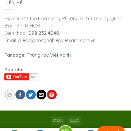
LIÊN HỆ
Địa chỉ: 334 Tân Hòa Đông, Phường Bình Trị Đông, Quận
Bình Tân, TP.HCM
Điện thoại:
098.232.4040
Email: greco@congnghiepvietxanh.com.vn
Fanpage:
Thùng rác Việt Xanh
Youtube:
Bản quyền 2026 ©
Viet Xanh Industry
|
Công ty TNHH SX