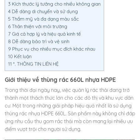
3
Kích thước lý tưởng cho nhiều không gian
4
Dễ dàng di chuyển và sử dụng
5
Thẩm mỹ và đa dạng màu sắc
6
Thân thiện với môi trường
7
Giá cả hợp lý và hiệu quả kinh tế
8
Dễ dàng bảo trì và vệ sinh
9
Phục vụ cho nhiều mục đích khác nhau
10
Kết luận
11
*. THÔNG TIN LIÊN HỆ
Giới thiệu về thùng rác 660L nhựa HDPE
Trong thời đại ngày nay, việc quản lý rác thải đang trở
thành một thách thức lớn cho các đô thị và khu vực dân
cư. Một trong những giải pháp hiệu quả nhất là sử dụng
thùng rác nhựa HDPE 660L. Sản phẩm này không chỉ đáp
ứng nhu cầu thu gom rác thải mà còn mang lại nhiều ưu
điểm vượt trội cho người sử dụng.