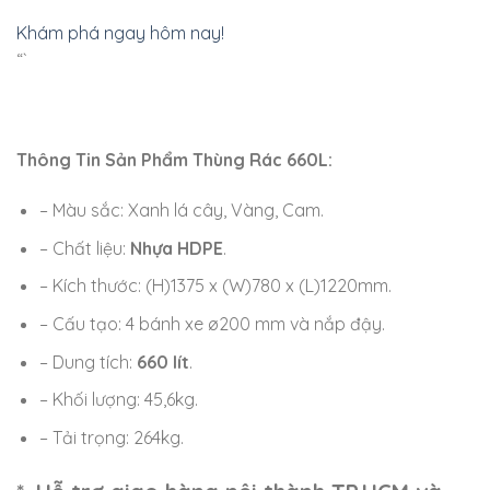
Khám phá ngay hôm nay!
“`
Thông
Tin Sản Phẩm
Thùng Rác
660L:
– Màu sắc: Xanh lá cây, Vàng, Cam.
– Chất liệu:
Nhựa HDPE
.
– Kích thước: (H)1375 x (W)780 x (L)1220mm.
– Cấu tạo: 4 bánh xe ø200 mm và nắp đậy.
– Dung tích:
660 lít
.
– Khối lượng: 45,6kg.
– Tải trọng: 264kg.