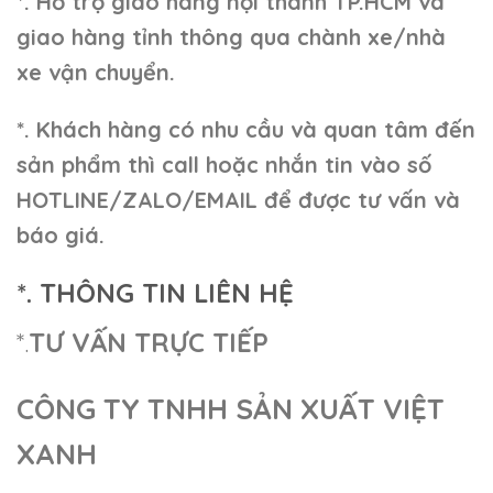
*. Hỗ trợ giao hàng nội thành TP.HCM và
giao hàng tỉnh thông qua chành xe/nhà
xe vận chuyển.
*. Khách hàng có nhu cầu và quan tâm đến
sản phẩm thì call hoặc nhắn tin vào số
HOTLINE/ZALO/EMAIL để được tư vấn và
báo giá.
*. THÔNG TIN LIÊN HỆ
*.
TƯ VẤN TRỰC TIẾP
CÔNG TY TNHH SẢN XUẤT VIỆT
XANH