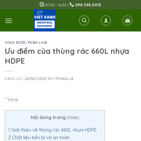
Skip
07:30 - 16:30 |
098.398.0015
to
content
CHƯA ĐƯỢC PHÂN LOẠI
Ưu điểm của thùng rác 660L nhựa
HDPE
ĐĂNG LÚC
20/02/2025
BỞI
PHONG LE
“`html
Nội dung trang
[
hide
]
1
Giới thiệu về thùng rác 660L nhựa HDPE
2
Chất liệu bền bỉ và an toàn