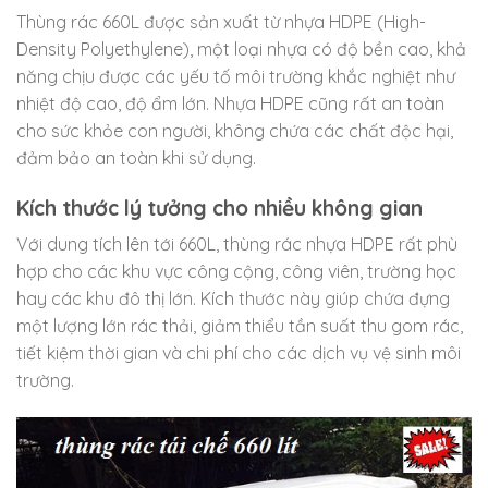
Thùng rác 660L được sản xuất từ nhựa HDPE (High-
Density Polyethylene), một loại nhựa có độ bền cao, khả
năng chịu được các yếu tố môi trường khắc nghiệt như
nhiệt độ cao, độ ẩm lớn. Nhựa HDPE cũng rất an toàn
cho sức khỏe con người, không chứa các chất độc hại,
đảm bảo an toàn khi sử dụng.
Kích thước lý tưởng cho nhiều không gian
Với dung tích lên tới 660L, thùng rác nhựa HDPE rất phù
hợp cho các khu vực công cộng, công viên, trường học
hay các khu đô thị lớn. Kích thước này giúp chứa đựng
một lượng lớn rác thải, giảm thiểu tần suất thu gom rác,
tiết kiệm thời gian và chi phí cho các dịch vụ vệ sinh môi
trường.