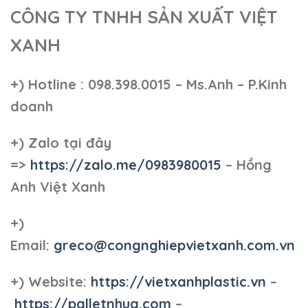
CÔNG TY TNHH SẢN XUẤT VIỆT
XANH
+)
Hotline : 098.398.0015 – Ms.Anh – P.Kinh
doanh
+)
Zalo tại đây
=>
https://zalo.me/0983980015
– Hồng
Anh Việt Xanh
+)
Email:
greco@congnghiepvietxanh.com.vn
+) Website:
https://vietxanhplastic.vn
–
https://palletnhua.com
–