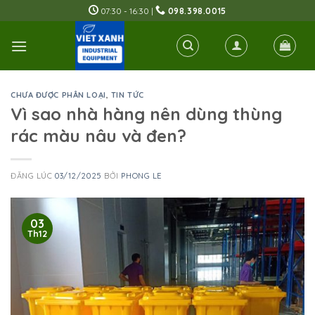
Skip
07:30 - 16:30 |
098.398.0015
to
content
CHƯA ĐƯỢC PHÂN LOẠI
,
TIN TỨC
Vì sao nhà hàng nên dùng thùng
rác màu nâu và đen?
ĐĂNG LÚC
03/12/2025
BỞI
PHONG LE
03
Th12