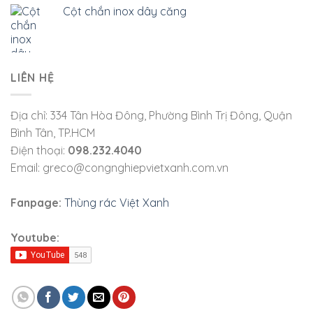
Cột chắn inox dây căng
LIÊN HỆ
Địa chỉ: 334 Tân Hòa Đông, Phường Bình Trị Đông, Quận
Bình Tân, TP.HCM
Điện thoại:
098.232.4040
Email: greco@congnghiepvietxanh.com.vn
Fanpage:
Thùng rác Việt Xanh
Youtube: