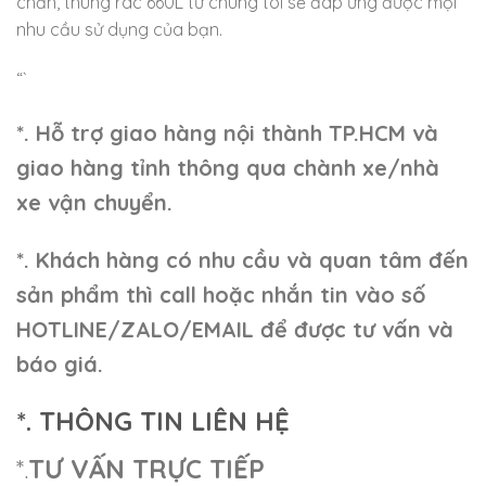
chắn, thùng rác 660L từ chúng tôi sẽ đáp ứng được mọi
nhu cầu sử dụng của bạn.
“`
*. Hỗ trợ giao hàng nội thành TP.HCM và
giao hàng tỉnh thông qua chành xe/nhà
xe vận chuyển.
*. Khách hàng có nhu cầu và quan tâm đến
sản phẩm thì call hoặc nhắn tin vào số
HOTLINE/ZALO/EMAIL để được tư vấn và
báo giá.
*. THÔNG TIN LIÊN HỆ
*.
TƯ VẤN TRỰC TIẾP