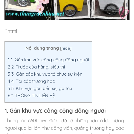
“`html
Nội dung trang
[
hide
]
1
1. Gần khu vực công cộng đông người
2
2. Trước cửa hàng, siêu thị
3
3. Gần các khu vực tổ chức sự kiện
4
4. Tại các trường học
5
5. Khu vực gần bến xe, ga tàu
6
*. THÔNG TIN LIÊN HỆ
1. Gần khu vực công cộng đông người
Thùng rác 660L nên được đặt ở những nơi có lưu lượng
người qua lại lớn như công viên, quảng trường hay các