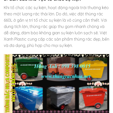
Khi tổ chức các sự kiện, hoạt động ngoài trời thường kéo
theo một lượng rác thải lớn. Do đó, việc đặt thùng rác
660L ở gần vị trí tổ chức sự kiện là vô cùng cần thiết. Với
dung tích lớn, thùng rác giúp thu gom nhanh chóng và
dễ dàng, đảm bảo không gian sự kiện luôn sạch sẽ. Việt
Xanh Plastic cung cấp các sản phẩm thùng rác đẹp, bền
và đa dạng, phù hợp cho mọi sự kiện.