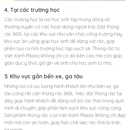
4. Tại các trường học
Các trường học là nơi học sinh tập trung đông và
thường xuyên có các hoạt động ngoài trời. Đặt thùng
rác 660L tại các khu vực như sân chơi, cổng trường hay
khu vực ăn uống giúp học sinh dễ dàng vứt rác, góp
phần tạo ra môi trường học tập sạch sẽ. Thùng rác từ
Việt Xanh Plastic không chỉ có độ bền cao mà còn giúp
giáo dục ý thức giữ gìn vệ sinh cho học sinh từ nhỏ.
5. Khu vực gần bến xe, ga tàu
Những nơi có lưu lượng hành khách lớn như bến xe, ga
tàu cũng rất cần thùng rác 660L. Việc đặt thùng rác tại
đây giúp hành khách dễ dàng vứt bỏ rác thải trong quá
trình di chuyển, góp phần làm sạch khu vực công cộng.
Sản phẩm thùng rác của Việt Xanh Plastic không chỉ đẹp
mắt mà còn an toàn, giúp hạn chế việc rác thải bị tràn
ra ngoài.