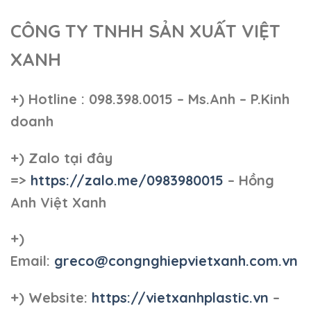
CÔNG TY TNHH SẢN XUẤT VIỆT
XANH
+)
Hotline : 098.398.0015 – Ms.Anh – P.Kinh
doanh
+)
Zalo tại đây
=>
https://zalo.me/0983980015
– Hồng
Anh Việt Xanh
+)
Email:
greco@congnghiepvietxanh.com.vn
+) Website:
https://vietxanhplastic.vn
–