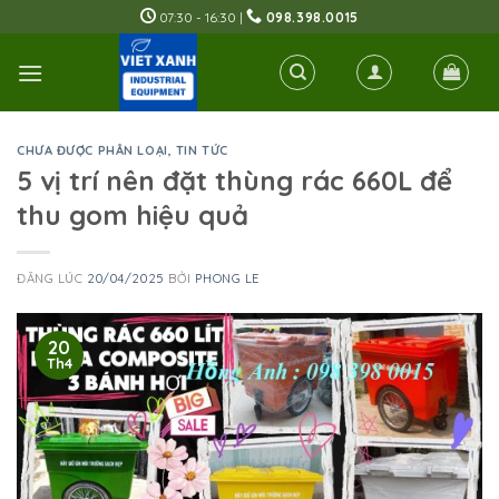
Skip
07:30 - 16:30 |
098.398.0015
to
content
CHƯA ĐƯỢC PHÂN LOẠI
,
TIN TỨC
5 vị trí nên đặt thùng rác 660L để
thu gom hiệu quả
ĐĂNG LÚC
20/04/2025
BỞI
PHONG LE
20
Th4