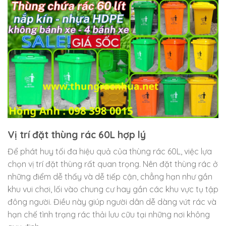
Vị trí đặt thùng rác 60L hợp lý
Để phát huy tối đa hiệu quả của thùng rác 60L, việc lựa
chọn vị trí đặt thùng rất quan trọng. Nên đặt thùng rác ở
những điểm dễ thấy và dễ tiếp cận, chẳng hạn như gần
khu vui chơi, lối vào chung cư hay gần các khu vực tụ tập
đông người. Điều này giúp người dân dễ dàng vứt rác và
hạn chế tình trạng rác thải lưu cữu tại những nơi không