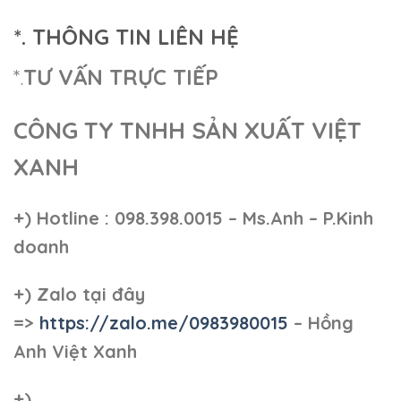
*. THÔNG TIN LIÊN HỆ
*.
TƯ VẤN TRỰC TIẾP
CÔNG TY TNHH SẢN XUẤT VIỆT
XANH
+)
Hotline : 098.398.0015 – Ms.Anh – P.Kinh
doanh
+)
Zalo tại đây
=>
https://zalo.me/0983980015
– Hồng
Anh Việt Xanh
+)