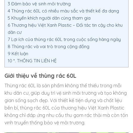
3
Đảm bảo vệ sinh môi trường
4
Thùng rác 60L có nhiều màu sắc và thiết kế đa dạng
5
Khuyến khích người dân cùng tham gia
6
Thương hiệu Việt Xanh Plastic – Đối tác tin cậy cho khu
dân cư
7
Lợi ích của thùng rác 60L trong cuộc sống hàng ngày
8
Thùng rác và vai trò trong cộng đồng
9
Kết luận
10
*. THÔNG TIN LIÊN HỆ
Giới thiệu về thùng rác 60L
Thùng rác 60L là sản phẩm không thể thiếu trong mỗi
khu dân cư, giúp duy trì vệ sinh môi trường và tạo không
gian sống sạch đẹp. Với thiết kế tiện dụng và chất liệu
bền bỉ, thùng rác 60L của thương hiệu Việt Xanh Plastic
không chỉ đáp ứng nhu cầu thu gom rác thải mà còn tôn
vinh truyển thống bảo vệ môi trường.