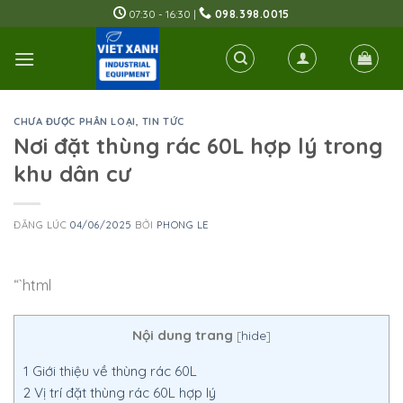
Skip
07:30 - 16:30 |
098.398.0015
to
content
CHƯA ĐƯỢC PHÂN LOẠI
,
TIN TỨC
Nơi đặt thùng rác 60L hợp lý trong
khu dân cư
ĐĂNG LÚC
04/06/2025
BỞI
PHONG LE
“`html
Nội dung trang
[
hide
]
1
Giới thiệu về thùng rác 60L
2
Vị trí đặt thùng rác 60L hợp lý