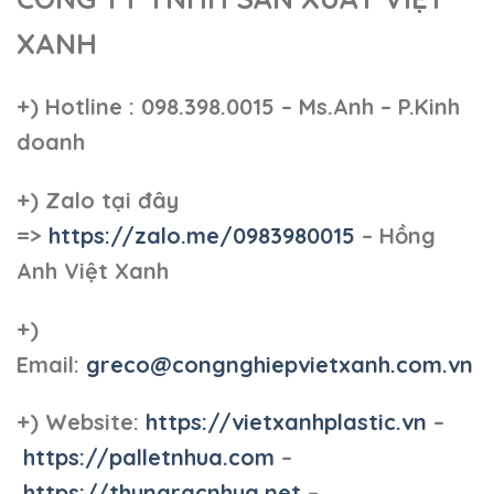
XANH
+)
Hotline : 098.398.0015 – Ms.Anh – P.Kinh
doanh
+)
Zalo tại đây
=>
https://zalo.me/0983980015
– Hồng
Anh Việt Xanh
+)
Email:
greco@congnghiepvietxanh.com.vn
+) Website:
https://vietxanhplastic.vn
–
https://palletnhua.com
–
https://thungracnhua.net
–