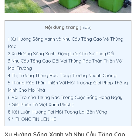
Nội dung trang
[
hide
]
1
Xu Hướng Sống Xanh và Nhu Cầu Tăng Cao Về Thùng
Rác
2
Xu Hướng Sống Xanh: Động Lực Cho Sự Thay Đổi
3
Nhu Cầu Tăng Cao Đối Với Thùng Rác Thân Thiện Với
Môi Trường
4
Thị Trường Thùng Rác: Tăng Trưởng Nhanh Chóng
5
Thùng Rác Thân Thiện Với Môi Trường: Giải Pháp Thông
Minh Cho Mọi Nhà
6
Vai Trò của Thùng Rác Trong Cuộc Sống Hàng Ngày
7
Giải Pháp Từ Việt Xanh Plastic
8
Kết Luận: Hướng Tới Một Tương Lai Bền Vững
9
*. THÔNG TIN LIÊN HỆ
Xu Hướng Sống Xanh và Nhu Cầu Tăng Cao