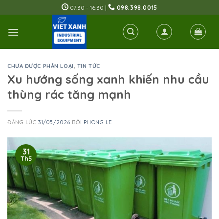
Skip
07:30 - 16:30 |
098.398.0015
to
content
CHƯA ĐƯỢC PHÂN LOẠI
,
TIN TỨC
Xu hướng sống xanh khiến nhu cầu
thùng rác tăng mạnh
ĐĂNG LÚC
31/05/2026
BỞI
PHONG LE
31
Th5