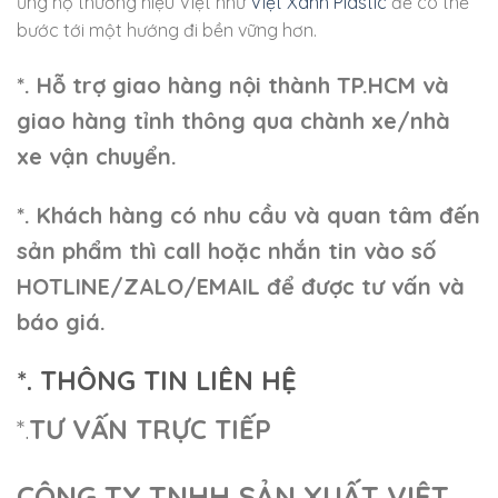
ủng hộ thương hiệu Việt như
Việt Xanh Plastic
để có thể
bước tới một hướng đi bền vững hơn.
*. Hỗ trợ giao hàng nội thành TP.HCM và
giao hàng tỉnh thông qua chành xe/nhà
xe vận chuyển.
*. Khách hàng có nhu cầu và quan tâm đến
sản phẩm thì call hoặc nhắn tin vào số
HOTLINE/ZALO/EMAIL để được tư vấn và
báo giá.
*. THÔNG TIN LIÊN HỆ
*.
TƯ VẤN TRỰC TIẾP
CÔNG TY TNHH SẢN XUẤT VIỆT