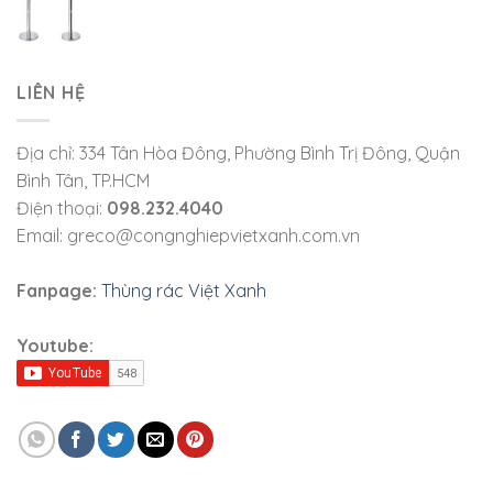
LIÊN HỆ
Địa chỉ: 334 Tân Hòa Đông, Phường Bình Trị Đông, Quận
Bình Tân, TP.HCM
Điện thoại:
098.232.4040
Email: greco@congnghiepvietxanh.com.vn
Fanpage:
Thùng rác Việt Xanh
Youtube: