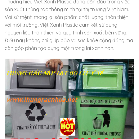
Thương hiệu Việt Xanh Plastic đang dẫn đầu trong việc
sản xuất thùng rác thông minh tại thị trường Việt Nam.
Với sứ mệnh mang lại sản phẩm chất lượng, thân thiện
với môi trường, Việt Xanh Plastic cam kết sử dụng
nguyên liệu thân thiện và quy trình sản xuất bền vững.
Điều này không chỉ giúp bảo vệ sức khỏe cộng đồng mà
còn góp phần tạo dựng một tương lai xanh hơn.