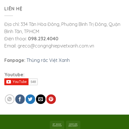
LIÊN HỆ
Địa chỉ: 334 Tân Hòa Đông, Phường Bình Trị Đông, Quận
Bình Tân, TP.HCM
Điện thoại:
098.232.4040
Email: greco@congnghiepvietxanh.com.vn
Fanpage:
Thùng rác Việt Xanh
Youtube: