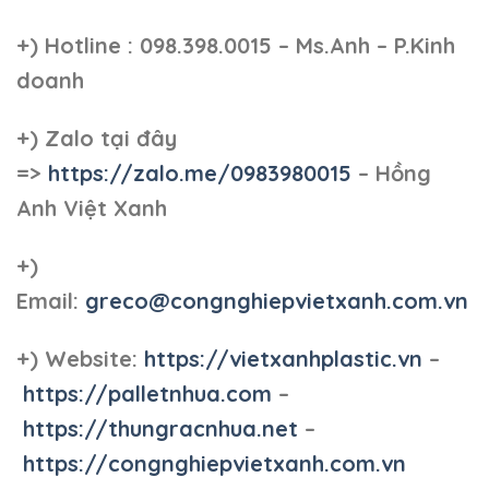
+)
Hotline : 098.398.0015 – Ms.Anh – P.Kinh
doanh
+)
Zalo tại đây
=>
https://zalo.me/0983980015
– Hồng
Anh Việt Xanh
+)
Email:
greco@congnghiepvietxanh.com.vn
+) Website:
https://vietxanhplastic.vn
–
https://palletnhua.com
–
https://thungracnhua.net
–
https://congnghiepvietxanh.com.vn