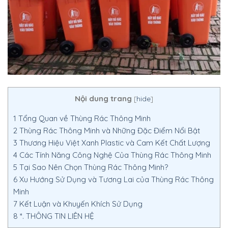
Nội dung trang
[
hide
]
1
Tổng Quan về Thùng Rác Thông Minh
2
Thùng Rác Thông Minh và Những Đặc Điểm Nổi Bật
3
Thương Hiệu Việt Xanh Plastic và Cam Kết Chất Lượng
4
Các Tính Năng Công Nghệ Của Thùng Rác Thông Minh
5
Tại Sao Nên Chọn Thùng Rác Thông Minh?
6
Xu Hướng Sử Dụng và Tương Lai của Thùng Rác Thông
Minh
7
Kết Luận và Khuyến Khích Sử Dụng
8
*. THÔNG TIN LIÊN HỆ