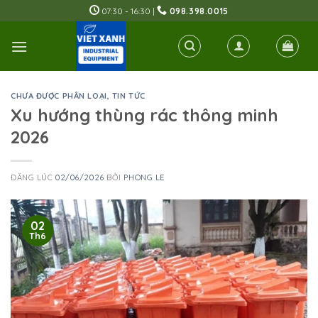
Skip
07:30 - 16:30 |
098.398.0015
to
content
CHƯA ĐƯỢC PHÂN LOẠI
,
TIN TỨC
Xu hướng thùng rác thông minh
2026
ĐĂNG LÚC
02/06/2026
BỞI
PHONG LE
02
Th6