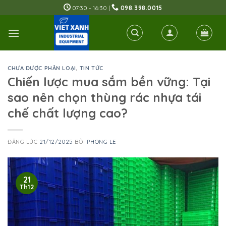
Skip
07:30 - 16:30 |
098.398.0015
to
content
CHƯA ĐƯỢC PHÂN LOẠI
,
TIN TỨC
Chiến lược mua sắm bền vững: Tại
sao nên chọn thùng rác nhựa tái
chế chất lượng cao?
ĐĂNG LÚC
21/12/2025
BỞI
PHONG LE
21
Th12