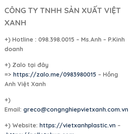
CÔNG TY TNHH SẢN XUẤT VIỆT
XANH
+)
Hotline : 098.398.0015 – Ms.Anh – P.Kinh
doanh
+)
Zalo tại đây
=>
https://zalo.me/0983980015
– Hồng
Anh Việt Xanh
+)
Email:
greco@congnghiepvietxanh.com.vn
+) Website:
https://vietxanhplastic.vn
–