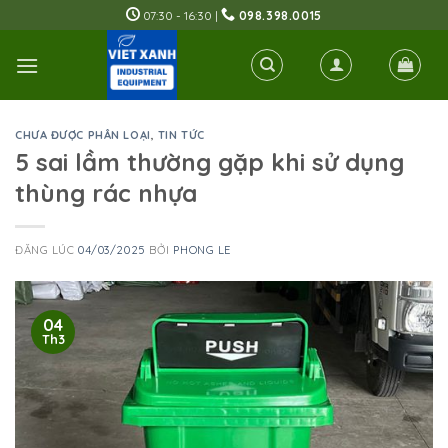
Skip
07:30 - 16:30 |
098.398.0015
to
content
CHƯA ĐƯỢC PHÂN LOẠI
,
TIN TỨC
5 sai lầm thường gặp khi sử dụng
thùng rác nhựa
ĐĂNG LÚC
04/03/2025
BỞI
PHONG LE
04
Th3