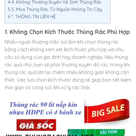
4
4. Không Thường Xuyên Vệ Sinh Thùng Rác
5
5. Mua Thùng Rác Từ Nguồn Không Tin Cậy
6
*. THÔNG TIN LIÊN HỆ
1. Không Chọn Kích Thước Thùng Rác Phù Hợp
Nhiều người thường mắc sai lầm khi chọn thùng rác
bằng cách không xem xét kích thước phù hợp với nhu
cầu sử dụng của gia đình hay doanh nghiệp. Nếu thùng
rác quá nhỏ, bạn sẽ phải thường xuyên đổ rác, trong khi
thùng rác quá lớn lại chiếm nhiều không gian không cần
thiết. Việc lựa chọn kích thước đúng sẽ giúp bạn tiết kiệm
thời gian và công sức khi xử lý rác thải.