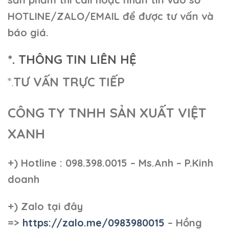
HOTLINE/ZALO/EMAIL để được tư vấn và
báo giá.
*. THÔNG TIN LIÊN HỆ
*.
TƯ VẤN TRỰC TIẾP
CÔNG TY TNHH SẢN XUẤT VIỆT
XANH
+)
Hotline : 098.398.0015 – Ms.Anh – P.Kinh
doanh
+)
Zalo tại đây
=>
https://zalo.me/0983980015
– Hồng