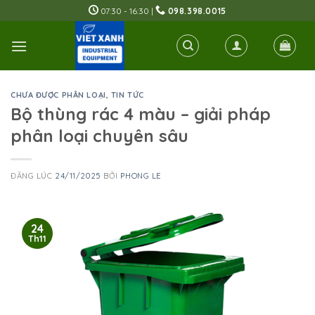
Skip
07:30 - 16:30 |
098.398.0015
to
content
CHƯA ĐƯỢC PHÂN LOẠI
,
TIN TỨC
Bộ thùng rác 4 màu – giải pháp
phân loại chuyên sâu
ĐĂNG LÚC
24/11/2025
BỞI
PHONG LE
24
Th11