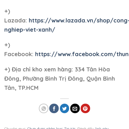
+)
Lazada:
https://www.lazada.vn/shop/cong
nghiep-viet-xanh/
+)
Facebook:
https://www.facebook.com/thun
+)
Địa chỉ kho xem hàng: 334 Tân Hòa
Đông, Phường Bình Trị Đông, Quận Bình
Tân, TP.HCM
Chuyên mục:
Chưa được phân loại
,
Tin tức
. Đánh dấu
link này
.