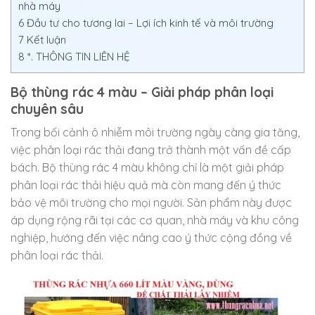
nhà máy
6
Đầu tư cho tương lai – Lợi ích kinh tế và môi trường
7
Kết luận
8
*. THÔNG TIN LIÊN HỆ
Bộ thùng rác 4 màu – Giải pháp phân loại
chuyên sâu
Trong bối cảnh ô nhiễm môi trường ngày càng gia tăng,
việc phân loại rác thải đang trở thành một vấn đề cấp
bách. Bộ thùng rác 4 màu không chỉ là một giải pháp
phân loại rác thải hiệu quả mà còn mang đến ý thức
bảo vệ môi trường cho mọi người. Sản phẩm này được
áp dụng rộng rãi tại các cơ quan, nhà máy và khu công
nghiệp, hướng đến việc nâng cao ý thức cộng đồng về
phân loại rác thải.