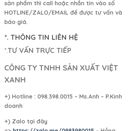
sản phẩm thì call hoặc nhắn tin vào số
HOTLINE/ZALO/EMAIL để được tư vấn và
báo giá.
*. THÔNG TIN LIÊN HỆ
*.
TƯ VẤN TRỰC TIẾP
CÔNG TY TNHH SẢN XUẤT VIỆT
XANH
+)
Hotline : 098.398.0015 – Ms.Anh – P.Kinh
doanh
+)
Zalo tại đây
=>
https://zalo.me/0983980015
– Hồng