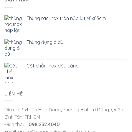
Thùng rác inox tròn nắp lật 48x83cm
Thùng đựng ô dù
Cột chắn inox dây căng
LIÊN HỆ
Địa chỉ: 334 Tân Hòa Đông, Phường Bình Trị Đông, Quận
Bình Tân, TP.HCM
Điện thoại:
098.232.4040
Email: greco@congnghiepvietxanh.com.vn