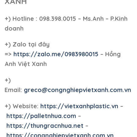
XANH
+)
Hotline : 098.398.0015 – Ms.Anh – P.Kinh
doanh
+)
Zalo tại đây
=>
https://zalo.me/0983980015
– Hồng
Anh Việt Xanh
+)
Email:
greco@congnghiepvietxanh.com.vn
+) Website:
https://vietxanhplastic.vn
–
https://palletnhua.com
–
https://thungracnhua.net
–
https://congnghiepvietxanh.com.vn