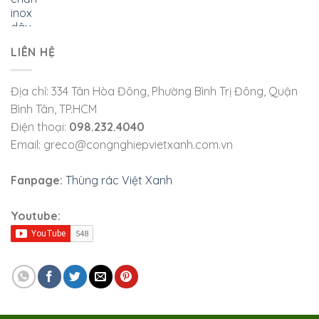
LIÊN HỆ
Địa chỉ: 334 Tân Hòa Đông, Phường Bình Trị Đông, Quận
Bình Tân, TP.HCM
Điện thoại:
098.232.4040
Email: greco@congnghiepvietxanh.com.vn
Fanpage:
Thùng rác Việt Xanh
Youtube: