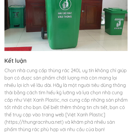
Kết luận
Chọn nhà cung cấp thùng rác 240L uy tín không chỉ giúp
bạn có được sản phẩm chất lượng mà còn mang lại
nhiều lợi ích về lâu dài. Hãy là một người tiêu dùng thông
thái bằng cách tìm hiểu kỹ lưỡng và lựa chọn nhà cung
cấp như Việt Xanh Plastic, nơi cung cấp những sản phẩm
tốt nhất cho bạn. Để biết thêm thông tin chi tiết, bạn có
thể truy cập vào trang web [Việt Xanh Plastic]
(https://thungracnhua.net) và khám phá nhiều sản
phẩm thùng rác phù hợp với nhu cầu của bạn!