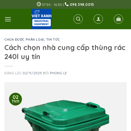
Skip
07:30 - 16:30 |
098.398.0015
to
content
CHƯA ĐƯỢC PHÂN LOẠI
,
TIN TỨC
Cách chọn nhà cung cấp thùng rác
240l uy tín
ĐĂNG LÚC
02/11/2025
BỞI
PHONG LE
02
Th11