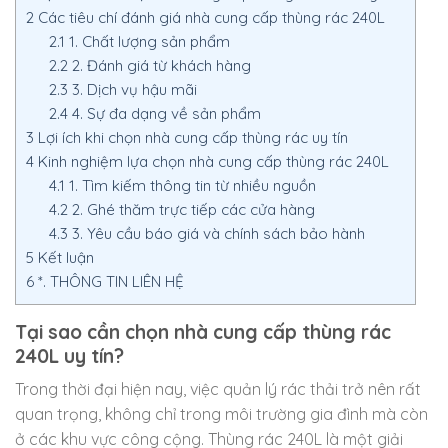
2
Các tiêu chí đánh giá nhà cung cấp thùng rác 240L
2.1
1. Chất lượng sản phẩm
2.2
2. Đánh giá từ khách hàng
2.3
3. Dịch vụ hậu mãi
2.4
4. Sự đa dạng về sản phẩm
3
Lợi ích khi chọn nhà cung cấp thùng rác uy tín
4
Kinh nghiệm lựa chọn nhà cung cấp thùng rác 240L
4.1
1. Tìm kiếm thông tin từ nhiều nguồn
4.2
2. Ghé thăm trực tiếp các cửa hàng
4.3
3. Yêu cầu báo giá và chính sách bảo hành
5
Kết luận
6
*. THÔNG TIN LIÊN HỆ
Tại sao cần chọn nhà cung cấp thùng rác
240L uy tín?
Trong thời đại hiện nay, việc quản lý rác thải trở nên rất
quan trọng, không chỉ trong môi trường gia đình mà còn
ở các khu vực công cộng. Thùng rác 240L là một giải