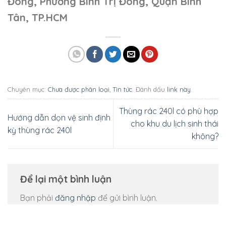
Đông, Phường Bình Trị Đông, Quận Bình
Tân, TP.HCM
Chuyên mục:
Chưa được phân loại
,
Tin tức
. Đánh dấu
link này
.
Thùng rác 240l có phù hợp
Hướng dẫn dọn vệ sinh định
cho khu du lịch sinh thái
kỳ thùng rác 240l
không?
Để lại một bình luận
Bạn phải
đăng nhập
để gửi bình luận.