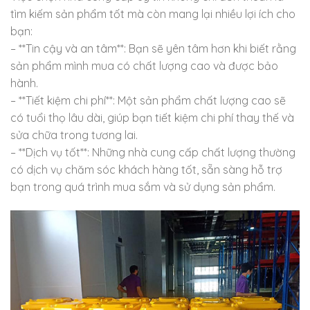
tìm kiếm sản phẩm tốt mà còn mang lại nhiều lợi ích cho
bạn:
– **Tin cậy và an tâm**: Bạn sẽ yên tâm hơn khi biết rằng
sản phẩm mình mua có chất lượng cao và được bảo
hành.
– **Tiết kiệm chi phí**: Một sản phẩm chất lượng cao sẽ
có tuổi thọ lâu dài, giúp bạn tiết kiệm chi phí thay thế và
sửa chữa trong tương lai.
– **Dịch vụ tốt**: Những nhà cung cấp chất lượng thường
có dịch vụ chăm sóc khách hàng tốt, sẵn sàng hỗ trợ
bạn trong quá trình mua sắm và sử dụng sản phẩm.