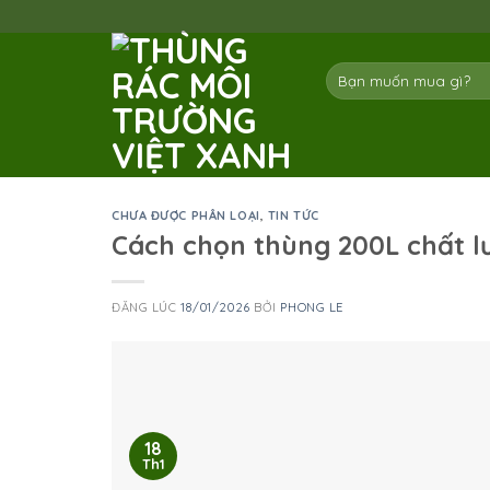
Skip
to
content
Tìm
kiếm:
CHƯA ĐƯỢC PHÂN LOẠI
,
TIN TỨC
Cách chọn thùng 200L chất l
ĐĂNG LÚC
18/01/2026
BỞI
PHONG LE
18
Th1