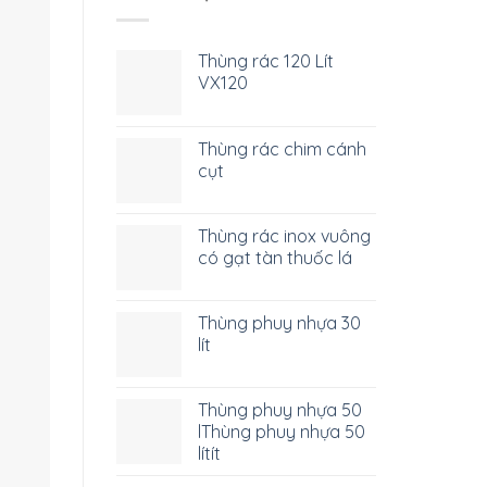
Thùng rác 120 Lít
VX120
Thùng rác chim cánh
cụt
Thùng rác inox vuông
có gạt tàn thuốc lá
Thùng phuy nhựa 30
lít
Thùng phuy nhựa 50
lThùng phuy nhựa 50
lítít