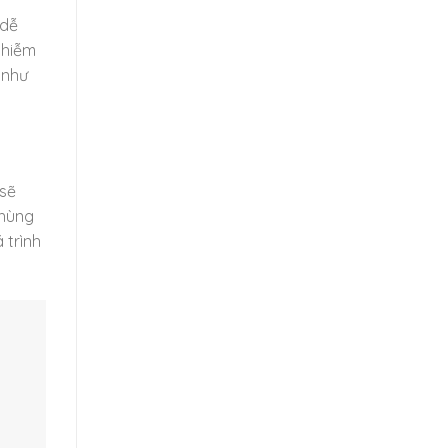
 dễ
nhiễm
 như
 sẽ
thùng
 trình