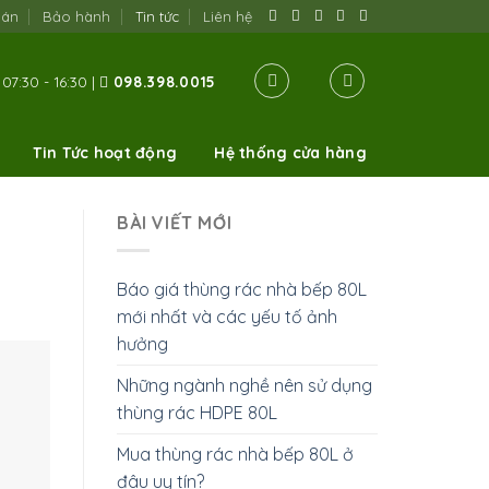
oán
Bảo hành
Tin tức
Liên hệ
07:30 - 16:30 |
098.398.0015
Tin Tức hoạt động
Hệ thống cửa hàng
BÀI VIẾT MỚI
Báo giá thùng rác nhà bếp 80L
mới nhất và các yếu tố ảnh
hưởng
Những ngành nghề nên sử dụng
thùng rác HDPE 80L
Mua thùng rác nhà bếp 80L ở
đâu uy tín?