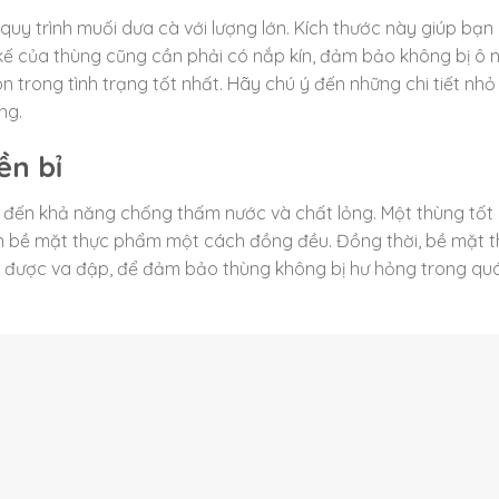
 quy trình muối dưa cà với lượng lớn. Kích thước này giúp bạn
kế của thùng cũng cần phải có nắp kín, đảm bảo không bị ô 
n trong tình trạng tốt nhất. Hãy chú ý đến những chi tiết nhỏ
ng.
ền bỉ
 đến khả năng chống thấm nước và chất lỏng. Một thùng tốt
rên bề mặt thực phẩm một cách đồng đều. Đồng thời, bề mặt 
 được va đập, để đảm bảo thùng không bị hư hỏng trong quá