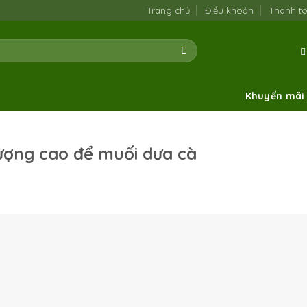
Trang chủ
Điều khoản
Thanh t
Khuyến mãi
ượng cao để muối dưa cà