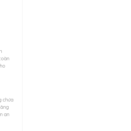
n
 toàn
cho
g chứa
 năng
ận an