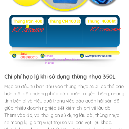
Chi phí hợp lý khi sử dụng thùng nhựa 350L
Mặc dù đầu tư ban đầu vào thùng nhựa 350L có thể cao
hơn một số phương pháp bảo quản truyền thống, nhưng
tính bền bỉ và hiệu quả trong việc bảo quản hải sản đã
giúp nhiều doanh nghiệp tiết kiệm chi phí về lâu dài.
Thêm vào đó, với thời gian sử dụng lâu dài, thùng nhựa
sẽ mang lại giá trị vượt trội so với các vật liệu khác.