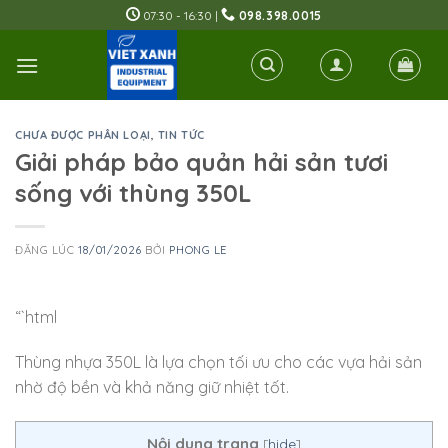
Skip
07:30 - 16:30 |
098.398.0015
to
content
CHƯA ĐƯỢC PHÂN LOẠI
,
TIN TỨC
Giải pháp bảo quản hải sản tươi
sống với thùng 350L
ĐĂNG LÚC
18/01/2026
BỞI
PHONG LE
“`html
Thùng nhựa 350L là lựa chọn tối ưu cho các vựa hải sản
nhờ độ bền và khả năng giữ nhiệt tốt.
Nội dung trang
[
hide
]