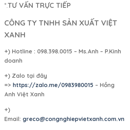
*.
TƯ VẤN TRỰC TIẾP
CÔNG TY TNHH SẢN XUẤT VIỆT
XANH
+)
Hotline : 098.398.0015 – Ms.Anh – P.Kinh
doanh
+)
Zalo tại đây
=>
https://zalo.me/0983980015
– Hồng
Anh Việt Xanh
+)
Email:
greco@congnghiepvietxanh.com.vn