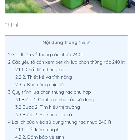
“`html
Nội dung trang
[
hide
]
1
Giới thiệu về thùng rác nhựa 240 lít
2
Các yếu tố cần xem xét khi lựa chọn thùng rác 240 lít
2.1
1. Chất liệu thùng rác
2.2
2. Thiết kế và tính năng
2.3
3. Khả năng chịu lực
3
Quy trình lựa chọn thùng rác phù hợp
3.1
Bước 1: Đánh giá nhu cầu sử dụng
3.2
Bước 2: Tìm hiểu thị trường
3.3
Bước 3: So sánh giá cả
4
Lợi ích của việc sử dụng thùng rác nhựa 240 lít
4.1
1. Tiết kiệm chi phí
4.2
2. Đảm bảo vệ sinh