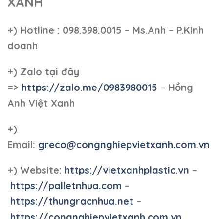
XANH
+)
Hotline : 098.398.0015 – Ms.Anh – P.Kinh
doanh
+)
Zalo tại đây
=>
https://zalo.me/0983980015
– Hồng
Anh Việt Xanh
+)
Email:
greco@congnghiepvietxanh.com.vn
+) Website:
https://vietxanhplastic.vn
–
https://palletnhua.com
–
https://thungracnhua.net
–
https://congnghiepvietxanh.com.vn