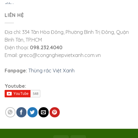
LIÊN HỆ
Địa chỉ: 334 Tân Hòa Đông, Phường Bình Trị Đông, Quận
Bình Tân, TP.HCM
Điện thoại:
098.232.4040
Email: greco@congnghiepvietxanh.com.vn
Fanpage:
Thùng rác Việt Xanh
Youtube: