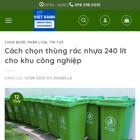
Skip
07:30 - 16:30 |
098.398.0015
to
content
CHƯA ĐƯỢC PHÂN LOẠI
,
TIN TỨC
Cách chọn thùng rác nhựa 240 lít
cho khu công nghiệp
ĐĂNG LÚC
12/09/2025
BỞI
PHONG LE
12
Th9