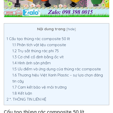
Nội dung trang
[
hide
]
1
Cấu tạo thùng rác composite 50 lít
1.1
Phân tích vật liệu composite
1.2
Trụ sắt thùng rác phi 75
1.3
Cơ chế cố định bằng ốc vít
1.4
Hình ảnh sản phẩm
1.5
Ưu điểm và ứng dụng của thùng rác composite
1.6
Thương hiệu Việt Xanh Plastic – sự lựa chọn đáng
tin cậy
1.7
Cam kết bảo vệ môi trường
1.8
Kết luận
2
*. THÔNG TIN LIÊN HỆ
Cấu tạo thùng rác composite 50 lít