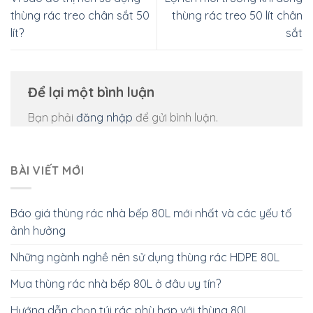
thùng rác treo chân sắt 50
thùng rác treo 50 lít chân
lít?
sắt
Để lại một bình luận
Bạn phải
đăng nhập
để gửi bình luận.
BÀI VIẾT MỚI
Báo giá thùng rác nhà bếp 80L mới nhất và các yếu tố
ảnh hưởng
Những ngành nghề nên sử dụng thùng rác HDPE 80L
Mua thùng rác nhà bếp 80L ở đâu uy tín?
Hướng dẫn chọn túi rác phù hợp với thùng 80L