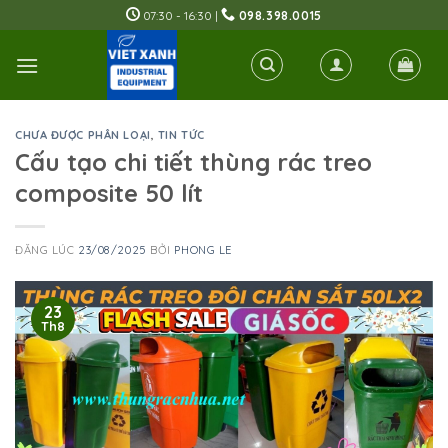
Skip
07:30 - 16:30 |
098.398.0015
to
content
CHƯA ĐƯỢC PHÂN LOẠI
,
TIN TỨC
Cấu tạo chi tiết thùng rác treo
composite 50 lít
ĐĂNG LÚC
23/08/2025
BỞI
PHONG LE
23
Th8