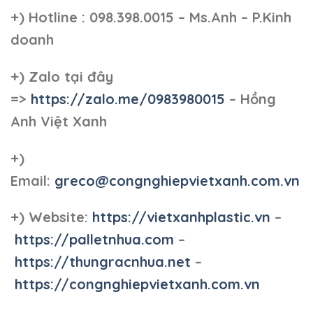
+)
Hotline : 098.398.0015 – Ms.Anh – P.Kinh
doanh
+)
Zalo tại đây
=>
https://zalo.me/0983980015
– Hồng
Anh Việt Xanh
+)
Email:
greco@congnghiepvietxanh.com.vn
+) Website:
https://vietxanhplastic.vn
–
https://palletnhua.com
–
https://thungracnhua.net
–
https://congnghiepvietxanh.com.vn