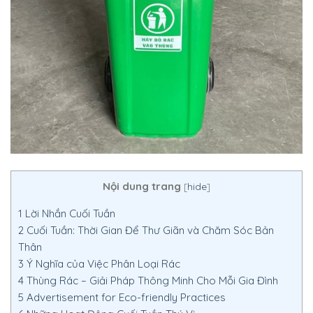
Nội dung trang
[
hide
]
1
Lời Nhắn Cuối Tuần
2
Cuối Tuần: Thời Gian Để Thư Giãn và Chăm Sóc Bản
Thân
3
Ý Nghĩa của Việc Phân Loại Rác
4
Thùng Rác – Giải Pháp Thông Minh Cho Mỗi Gia Đình
5
Advertisement for Eco-friendly Practices