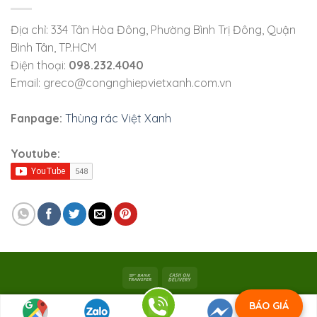
Địa chỉ: 334 Tân Hòa Đông, Phường Bình Trị Đông, Quận
Bình Tân, TP.HCM
Điện thoại:
098.232.4040
Email: greco@congnghiepvietxanh.com.vn
Fanpage:
Thùng rác Việt Xanh
Youtube:
Bản quyền 2026 ©
Viet Xanh Industry
|
Công ty TNHH SX
BÁO GIÁ