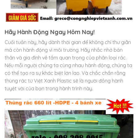
Hãy Hành Động Ngay Hôm Nay!
Cuối tuần này, hãy dành thời gian để không chỉ thư giãn
mà còn hành động vì môi trường. Hãy nhắc nhở bản
thân và gia đình về tầm quan trọng của phân loại rác.
Nếu mỗi người chúng ta cùng nhau hành động, chúng ta
có thể tạo ra sự khác biệt lớn lao. Và chắc chắn rằng
thùng rác từ Việt Xanh Plastic sẽ là người đồng hành
tuyệt vời của bạn trong hành trình này.