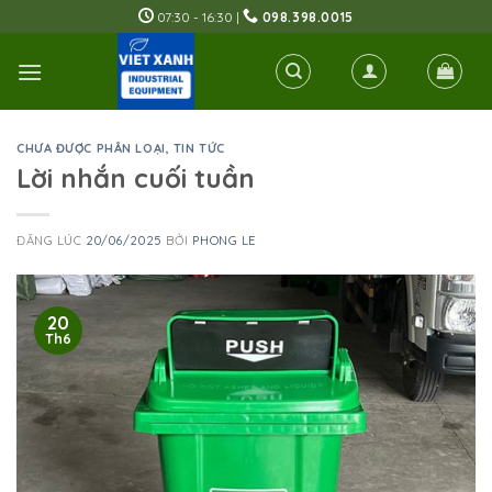
Skip
07:30 - 16:30 |
098.398.0015
to
content
CHƯA ĐƯỢC PHÂN LOẠI
,
TIN TỨC
Lời nhắn cuối tuần
ĐĂNG LÚC
20/06/2025
BỞI
PHONG LE
20
Th6