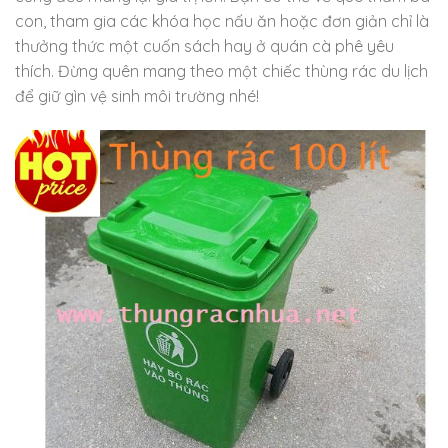
con, tham gia các khóa học nấu ăn hoặc đơn giản chỉ là
thưởng thức một cuốn sách hay ở quán cà phê yêu
thích. Đừng quên mang theo một chiếc thùng rác du lịch
để giữ gìn vệ sinh môi trường nhé!