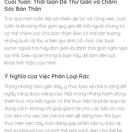
Cuối Tuần: Thời Gian Để Thư Giãn và Chăm
Sóc Bản Thân
Trải qua một tuần dài với nhiều áp lực và công việc, cuối
tuần là khoảng thời gian quý giá để mỗi người chúng ta
có thể chăm sóc cho bản thân. Bạn có thể tận hưởng
những buổi tối thú vị bên gia đình, tổ chức các buổi
picnic ngoài trời hay đơn giản là dành thời gian nghỉ ngơi
tại nhà. Điều quan trọng là bạn hãy để tâm đến sức
khỏe tinh thần của mình.
Ý Nghĩa của Việc Phân Loại Rác
Trong những năm gần đây, ý thức bảo vệ môi trường đã
ngày càng được nâng cao. Một trong những hành động
thiết thực mà mỗi người có thể thực hiện là phân loại rác
đúng cách. Không chỉ giúp giảm tải cho các bãi rác mà
còn làm cho việc tái chế trở nên dễ dàng hơn. Khi bạn
thực hiện việc này, bạn đang góp phần vào sự bảo vệ
môi trường và tạo ra một thế giới sạch đẹp cho thế hệ