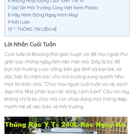
6
Những Hoạt Động Cuối Tuần Thú Vị
7
Giữ Gìn Môi Trường Cùng Việt Xanh Plastic
8
Hãy Hành Động Ngay Hôm Nay!
9
Kết Luận
10
*. THÔNG TIN LIÊN HỆ
Lời Nhắn Cuối Tuần
Cuối tuần là khoảng thời gian tuyệt vời để mọi người thư
giãn sau những ngày làm việc mệt mỏi. Đây là lúc để
bạn tận hưởng cuộc sống, bên gia đình và bạn bè, và
đặc biệt là chăm sóc cho môi trường xung quanh. Như
một lời nhắc nhở, “Chúc mọi người cuối tuần vui vẻ, sạch
đẹp nha. Nhớ phân loại rác đúng cách luôn!” Câu nói này
không chỉ là lời chúc mà còn chứa đựng một thông điệp
mạnh mẽ về việc bảo vệ môi trường.