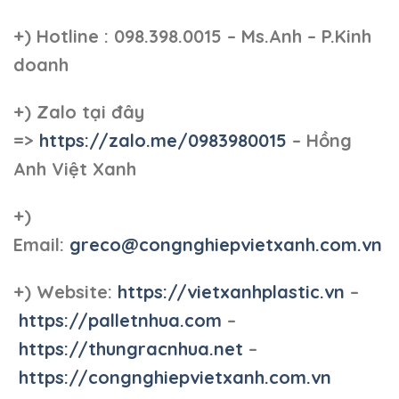
+)
Hotline : 098.398.0015 – Ms.Anh – P.Kinh
doanh
+)
Zalo tại đây
=>
https://zalo.me/0983980015
– Hồng
Anh Việt Xanh
+)
Email:
greco@congnghiepvietxanh.com.vn
+) Website:
https://vietxanhplastic.vn
–
https://palletnhua.com
–
https://thungracnhua.net
–
https://congnghiepvietxanh.com.vn