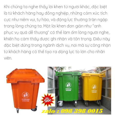
Khi chúng ta nghe thấy lời khen từ người khác, đặc biệt
là từ khách hàng hay đồng nghiệp, những cảm xúc tích
cực như niềm vui, tự hào, và động lực thường tràn ngập
trong lòng chúng ta. Một lời khen đơn giản như “anh
phục vụ quá dễ thương” có thể làm ấm lòng người nghe,
khiến họ cảm thấy được ghi nhận và tôn trọng. Điều này
đặc biệt đúng trong ngành dịch vụ, nơi mà sự công nhận
từ khách hàng có thể tạo ra động lực to lớn cho nhân
viên.