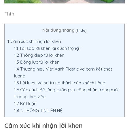
“`html
Nội dung trang
[
hide
]
1
Cảm xúc khi nhận lời khen
1.1
Tại sao lời khen lại quan trọng?
1.2
Thông điệp từ lời khen
1.3
Động lực từ lời khen
1.4
Thương hiệu Việt Xanh Plastic và cam kết chất
lượng
1.5
Lời khen và sự trung thành của khách hàng
1.6
Các cách để tăng cường sự công nhận trong môi
trường làm việc
1.7
Kết luận
1.8
*. THÔNG TIN LIÊN HỆ
Cảm xúc khi nhận lời khen