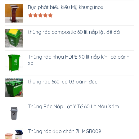
Bục phát biểu kiểu Mỹ khung inox
Được xếp
hạng
5.00
thùng rác compostie 60 lít nắp lật đế đá
5 sao
Thùng rác nhựa HDPE 90 lít nắp kín -có bánh
xe
thùng rác 660l có 03 bánh đúc
Thùng Rác Nắp Lật Y Tế 60 Lít Màu Xám
Thùng rác đạp chân 7L MGB009