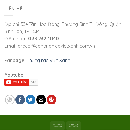
LIÊN HỆ
Địa chỉ: 334 Tân Hòa Đông, Phường Bình Trị Đông, Quận
Bình Tân, TP.HCM
Điện thoại:
098.232.4040
Email: greco@congnghiepvietxanh.com.vn
Fanpage:
Thùng rác Việt Xanh
Youtube: