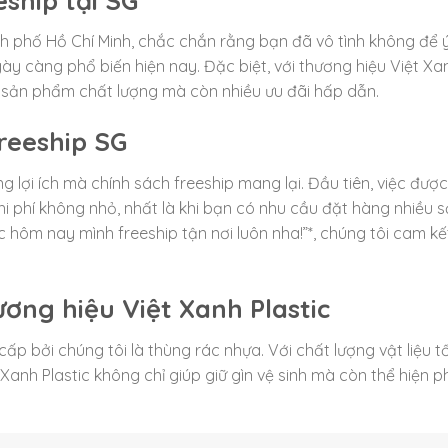
h phố Hồ Chí Minh, chắc chắn rằng bạn đã vô tình không để 
ày càng phổ biến hiện nay. Đặc biệt, với thương hiệu Việt Xa
ỉ sản phẩm chất lượng mà còn nhiều ưu đãi hấp dẫn.
freeship SG
lợi ích mà chính sách freeship mang lại. Đầu tiên, việc đượ
i phí không nhỏ, nhất là khi bạn có nhu cầu đặt hàng nhiều 
 hôm nay mình freeship tận nơi luôn nha!”*, chúng tôi cam kế
ơng hiệu Việt Xanh Plastic
 bởi chúng tôi là thùng rác nhựa. Với chất lượng vật liệu tố
t Xanh Plastic không chỉ giúp giữ gìn vệ sinh mà còn thể hiện 