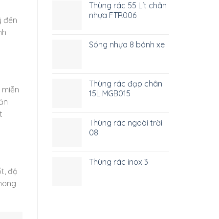
Thùng rác 55 Lít chân
nhựa FTR006
ý đến
nh
Sóng nhựa 8 bánh xe
Thùng rác đạp chân
c miễn
15L MGB015
sản
t
Thùng rác ngoài trời
08
Thùng rác inox 3
t, độ
phong