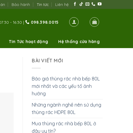
oán
Bảo hành
Tin tức
Liên hệ
7:30 - 16:30 |
098.398.0015
Tin Tức hoạt động
Hệ thống cửa hàng
BÀI VIẾT MỚI
Báo giá thùng rác nhà bếp 80L
mới nhất và các yếu tố ảnh
hưởng
Những ngành nghề nên sử dụng
thùng rác HDPE 80L
Mua thùng rác nhà bếp 80L ở
đâu uy tín?