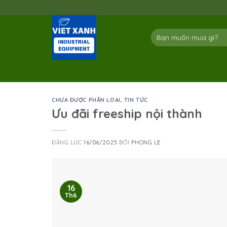
Skip
to
content
Tìm
kiếm:
CHƯA ĐƯỢC PHÂN LOẠI
,
TIN TỨC
Ưu đãi freeship nội thành
ĐĂNG LÚC
16/06/2025
BỞI
PHONG LE
16
Th6