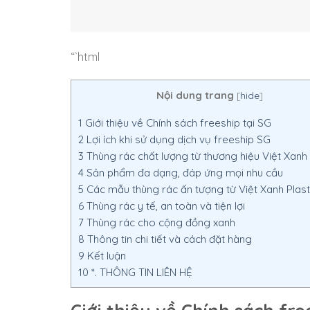
“`html
Nội dung trang
[
hide
]
1
Giới thiệu về Chính sách freeship tại SG
2
Lợi ích khi sử dụng dịch vụ freeship SG
3
Thùng rác chất lượng từ thương hiệu Việt Xanh 
4
Sản phẩm đa dạng, đáp ứng mọi nhu cầu
5
Các mẫu thùng rác ấn tượng từ Việt Xanh Plast
6
Thùng rác y tế, an toàn và tiện lợi
7
Thùng rác cho cộng đồng xanh
8
Thông tin chi tiết và cách đặt hàng
9
Kết luận
10
*. THÔNG TIN LIÊN HỆ
Giới thiệu về Chính sách fre