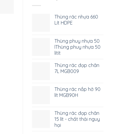
Thùng rác nhựa 660
Lít HDPE
Thùng phuy nhựa 50
lThùng phuy nhựa 50
lítít
Thùng rác đạp chân
7L MGB009
Thùng rác nắp hở 90
lít MGB90H
Thùng rác đạp chân
15 lít - chất thải nguy
hại