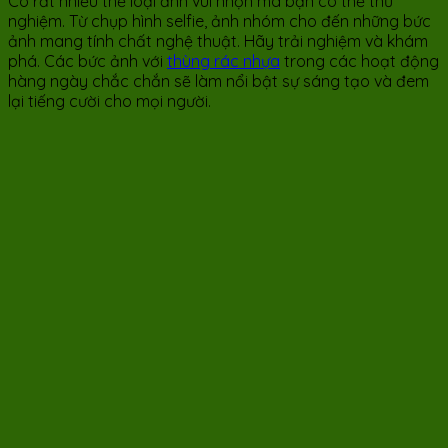
Có rất nhiều thể loại ảnh vui nhộn mà bạn có thể thử
nghiệm. Từ chụp hình selfie, ảnh nhóm cho đến những bức
ảnh mang tính chất nghệ thuật. Hãy trải nghiệm và khám
phá. Các bức ảnh với
thùng rác nhựa
trong các hoạt động
hàng ngày chắc chắn sẽ làm nổi bật sự sáng tạo và đem
lại tiếng cười cho mọi người.