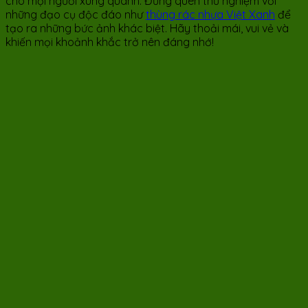
cho mọi người xung quanh. Đừng quên thử nghiệm với
những đạo cụ độc đáo như
thùng rác nhựa Việt Xanh
để
tạo ra những bức ảnh khác biệt. Hãy thoải mái, vui vẻ và
khiến mọi khoảnh khắc trở nên đáng nhớ!