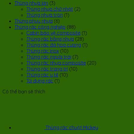
Thùng nhựa lớn
(3)
Thùng nhựa chữ nhật
(2)
Thùng nhựa tròn
(1)
Thùng phuy nhựa
(6)
Thùng rác công nghiệp
(88)
Cabin bảo vệ composite
(1)
Thùng rác bằng nhựa
(28)
Thùng rác đá hoa cương
(1)
Thùng rác inox
(10)
Thùng rác ngoài trời
(7)
Thùng rác nhựa composite
(20)
Thùng rác trang trí
(10)
Thùng rác y tế
(10)
Túi đựng rác
(1)
Có thể bạn sẽ thích
Thùng rác chuột Mickey