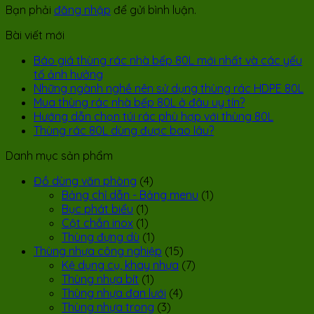
Bạn phải
đăng nhập
để gửi bình luận.
Bài viết mới
Báo giá thùng rác nhà bếp 80L mới nhất và các yếu
tố ảnh hưởng
Những ngành nghề nên sử dụng thùng rác HDPE 80L
Mua thùng rác nhà bếp 80L ở đâu uy tín?
Hướng dẫn chọn túi rác phù hợp với thùng 80L
Thùng rác 80L dùng được bao lâu?
Danh mục sản phẩm
Đồ dùng văn phòng
(4)
Bảng chỉ dẫn - Bảng menu
(1)
Bục phát biểu
(1)
Cột chắn inox
(1)
Thùng đựng dù
(1)
Thùng nhựa công nghiệp
(15)
Kệ dụng cụ, khay nhựa
(7)
Thùng nhựa bít
(1)
Thùng nhựa đan lưới
(4)
Thùng nhựa trong
(3)