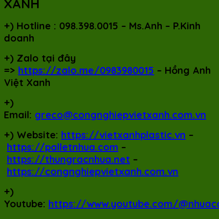
XANH
+)
Hotline : 098.398.0015 – Ms.Anh – P.Kinh
doanh
+)
Zalo tại đây
=>
https://zalo.me/0983980015
– Hồng Anh
Việt Xanh
+)
Email:
greco@congnghiepvietxanh.com.vn
+) Website:
https://vietxanhplastic.vn
–
https://palletnhua.com
–
https://thungracnhua.net
–
https://congnghiepvietxanh.com.vn
+)
Youtube:
https://www.youtube.com/@nhuac