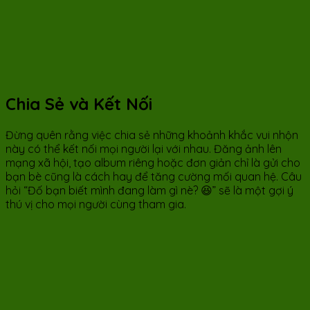
Chia Sẻ và Kết Nối
Đừng quên rằng việc chia sẻ những khoảnh khắc vui nhộn
này có thể kết nối mọi người lại với nhau. Đăng ảnh lên
mạng xã hội, tạo album riêng hoặc đơn giản chỉ là gửi cho
bạn bè cũng là cách hay để tăng cường mối quan hệ. Câu
hỏi “Đố bạn biết mình đang làm gì nè? 😆” sẽ là một gợi ý
thú vị cho mọi người cùng tham gia.