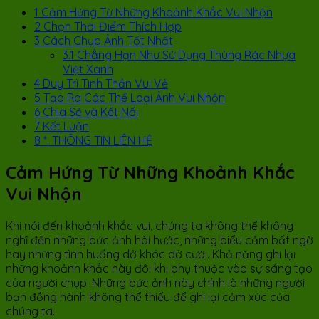
1
Cảm Hứng Từ Những Khoảnh Khắc Vui Nhộn
2
Chọn Thời Điểm Thích Hợp
3
Cách Chụp Ảnh Tốt Nhất
3.1
Chẳng Hạn Như Sử Dụng Thùng Rác Nhựa
Việt Xanh
4
Duy Trì Tinh Thần Vui Vẻ
5
Tạo Ra Các Thể Loại Ảnh Vui Nhộn
6
Chia Sẻ và Kết Nối
7
Kết Luận
8
*. THÔNG TIN LIÊN HỆ
Cảm Hứng Từ Những Khoảnh Khắc
Vui Nhộn
Khi nói đến khoảnh khắc vui, chúng ta không thể không
nghĩ đến những bức ảnh hài hước, những biểu cảm bất ngờ
hay những tình huống dở khóc dở cười. Khả năng ghi lại
những khoảnh khắc này đôi khi phụ thuộc vào sự sáng tạo
của người chụp. Những bức ảnh này chính là những người
bạn đồng hành không thể thiếu để ghi lại cảm xúc của
chúng ta.