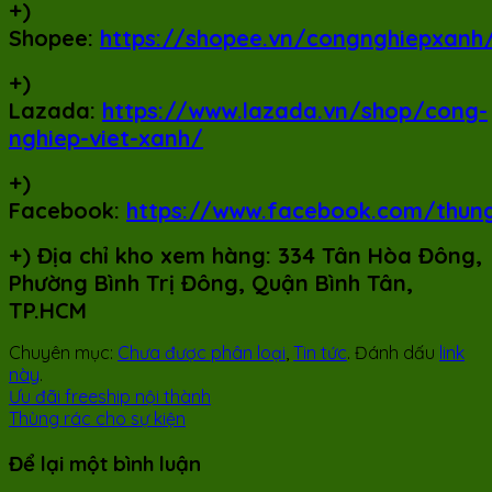
+)
Shopee:
https://shopee.vn/congnghiepxanh
+)
Lazada:
https://www.lazada.vn/shop/cong-
nghiep-viet-xanh/
+)
Facebook:
https://www.facebook.com/thun
+)
Địa chỉ kho xem hàng: 334 Tân Hòa Đông,
Phường Bình Trị Đông, Quận Bình Tân,
TP.HCM
Chuyên mục:
Chưa được phân loại
,
Tin tức
. Đánh dấu
link
này
.
Ưu đãi freeship nội thành
Thùng rác cho sự kiện
Để lại một bình luận