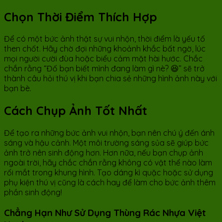
Chọn Thời Điểm Thích Hợp
Để có một bức ảnh thật sự vui nhộn, thời điểm là yếu tố
then chốt. Hãy chờ đợi những khoảnh khắc bất ngờ, lúc
mọi người cười đùa hoặc biểu cảm mặt hài hước. Chắc
chắn rằng “Đố bạn biết mình đang làm gì nè? 😆” sẽ trở
thành câu hỏi thú vị khi bạn chia sẻ những hình ảnh này với
bạn bè.
Cách Chụp Ảnh Tốt Nhất
Để tạo ra những bức ảnh vui nhộn, bạn nên chú ý đến ánh
sáng và hậu cảnh. Một môi trường sáng sủa sẽ giúp bức
ảnh trở nên sinh động hơn. Hơn nữa, nếu bạn chụp ảnh
ngoài trời, hãy chắc chắn rằng không có vật thể nào làm
rối mắt trong khung hình. Tạo dáng kì quặc hoặc sử dụng
phụ kiện thú vị cũng là cách hay để làm cho bức ảnh thêm
phần sinh động!
Chẳng Hạn Như Sử Dụng Thùng Rác Nhựa Việt