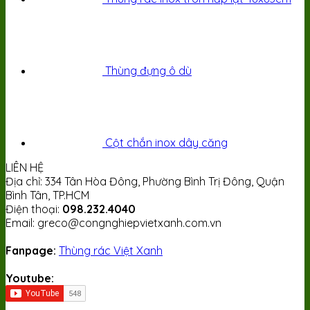
Thùng đựng ô dù
Cột chắn inox dây căng
LIÊN HỆ
Địa chỉ: 334 Tân Hòa Đông, Phường Bình Trị Đông, Quận
Bình Tân, TP.HCM
Điện thoại:
098.232.4040
Email: greco@congnghiepvietxanh.com.vn
Fanpage:
Thùng rác Việt Xanh
Youtube: