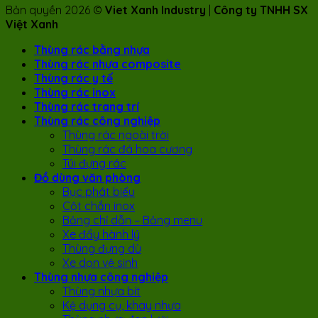
Bản quyền 2026 ©
Viet Xanh Industry
|
Công ty TNHH SX
Việt Xanh
Thùng rác bằng nhựa
Thùng rác nhựa composite
Thùng rác y tế
Thùng rác inox
Thùng rác trang trí
Thùng rác công nghiệp
Thùng rác ngoài trời
Thùng rác đá hoa cương
Túi đựng rác
Đồ dùng văn phòng
Bục phát biểu
Cột chắn inox
Bảng chỉ dẫn – Bảng menu
Xe đẩy hành lý
Thùng đựng dù
Xe dọn vệ sinh
Thùng nhựa công nghiệp
Thùng nhựa bít
Kệ dụng cụ, khay nhựa