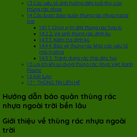
1.3
Các yếu tố ảnh hưởng đến tuổi thọ của
thùng rác nhựa
1.4
Các bước bảo quản thùng rác nhựa ngoài
trời
1.4.1
1. Chọn vị trí đặt thùng rác hợp lý
1.4.2
2. Vệ sinh thùng rác định kỳ
1.4.3
3. Kiểm tra định kỳ
1.4.4
4. Bảo vệ thùng rác khỏi các yếu tố
môi trường
1.4.5
5. Tránh đựng rác thải độc hại
1.5
Lợi ích khi sử dụng thùng rác nhựa Việt Xanh
Plastic
1.6
Kết luận
1.7
*. THÔNG TIN LIÊN HỆ
Hướng dẫn bảo quản thùng rác
nhựa ngoài trời bền lâu
Giới thiệu về thùng rác nhựa ngoài
trời