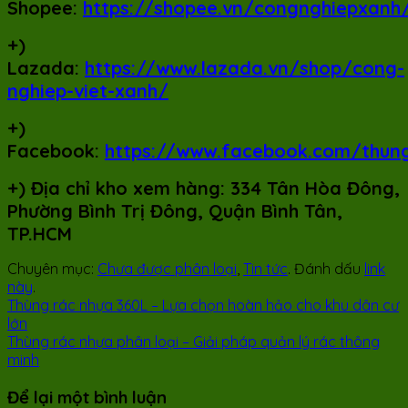
Shopee:
https://shopee.vn/congnghiepxanh
+)
Lazada:
https://www.lazada.vn/shop/cong-
nghiep-viet-xanh/
+)
Facebook:
https://www.facebook.com/thun
+)
Địa chỉ kho xem hàng: 334 Tân Hòa Đông,
Phường Bình Trị Đông, Quận Bình Tân,
TP.HCM
Chuyên mục:
Chưa được phân loại
,
Tin tức
. Đánh dấu
link
này
.
Thùng rác nhựa 360L – Lựa chọn hoàn hảo cho khu dân cư
lớn
Thùng rác nhựa phân loại – Giải pháp quản lý rác thông
minh
Để lại một bình luận