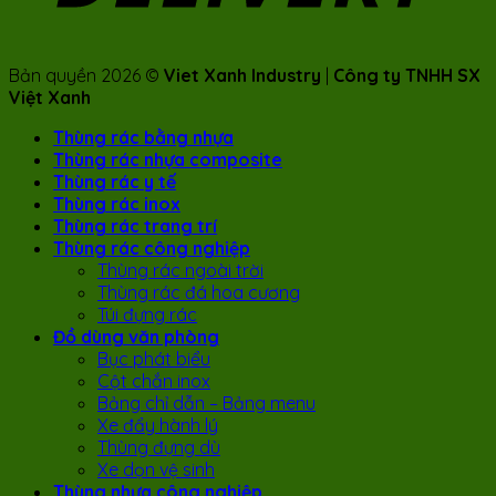
Bản quyền 2026 ©
Viet Xanh Industry
|
Công ty TNHH SX
Việt Xanh
Thùng rác bằng nhựa
Thùng rác nhựa composite
Thùng rác y tế
Thùng rác inox
Thùng rác trang trí
Thùng rác công nghiệp
Thùng rác ngoài trời
Thùng rác đá hoa cương
Túi đựng rác
Đồ dùng văn phòng
Bục phát biểu
Cột chắn inox
Bảng chỉ dẫn – Bảng menu
Xe đẩy hành lý
Thùng đựng dù
Xe dọn vệ sinh
Thùng nhựa công nghiệp