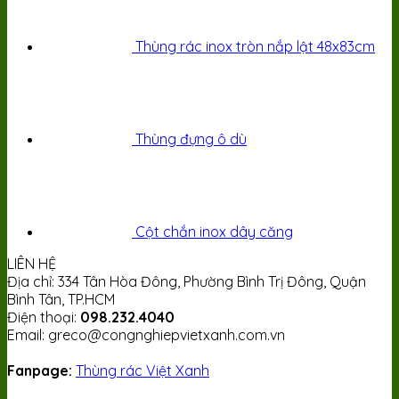
Thùng rác inox tròn nắp lật 48x83cm
Thùng đựng ô dù
Cột chắn inox dây căng
LIÊN HỆ
Địa chỉ: 334 Tân Hòa Đông, Phường Bình Trị Đông, Quận
Bình Tân, TP.HCM
Điện thoại:
098.232.4040
Email: greco@congnghiepvietxanh.com.vn
Fanpage:
Thùng rác Việt Xanh