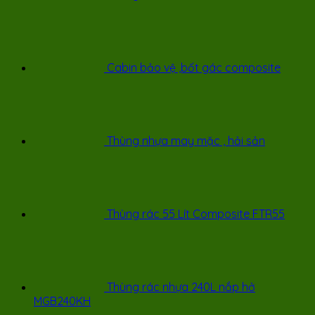
Cabin bảo vệ ,bốt gác composite
Thùng nhựa may mặc , hải sản
Thùng rác 55 Lít Composite FTR55
Thùng rác nhựa 240L nắp hở
MGB240KH