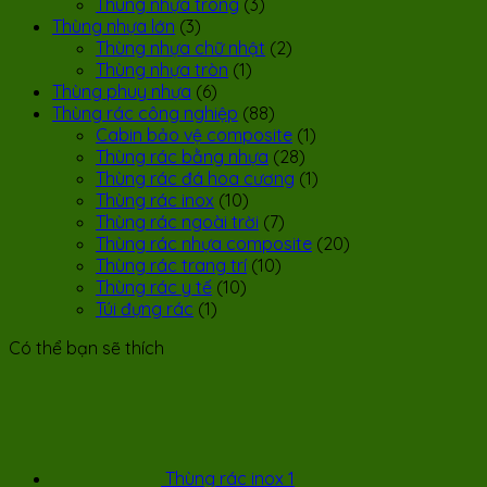
Thùng nhựa trong
(3)
Thùng nhựa lớn
(3)
Thùng nhựa chữ nhật
(2)
Thùng nhựa tròn
(1)
Thùng phuy nhựa
(6)
Thùng rác công nghiệp
(88)
Cabin bảo vệ composite
(1)
Thùng rác bằng nhựa
(28)
Thùng rác đá hoa cương
(1)
Thùng rác inox
(10)
Thùng rác ngoài trời
(7)
Thùng rác nhựa composite
(20)
Thùng rác trang trí
(10)
Thùng rác y tế
(10)
Túi đựng rác
(1)
Có thể bạn sẽ thích
Thùng rác inox 1