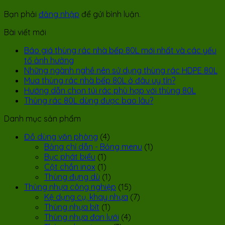
Bạn phải
đăng nhập
để gửi bình luận.
Bài viết mới
Báo giá thùng rác nhà bếp 80L mới nhất và các yếu
tố ảnh hưởng
Những ngành nghề nên sử dụng thùng rác HDPE 80L
Mua thùng rác nhà bếp 80L ở đâu uy tín?
Hướng dẫn chọn túi rác phù hợp với thùng 80L
Thùng rác 80L dùng được bao lâu?
Danh mục sản phẩm
Đồ dùng văn phòng
(4)
Bảng chỉ dẫn - Bảng menu
(1)
Bục phát biểu
(1)
Cột chắn inox
(1)
Thùng đựng dù
(1)
Thùng nhựa công nghiệp
(15)
Kệ dụng cụ, khay nhựa
(7)
Thùng nhựa bít
(1)
Thùng nhựa đan lưới
(4)