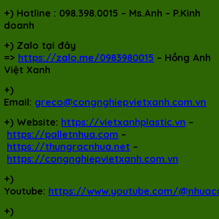
+)
Hotline : 098.398.0015 – Ms.Anh – P.Kinh
doanh
+)
Zalo tại đây
=>
https://zalo.me/0983980015
– Hồng Anh
Việt Xanh
+)
Email:
greco@congnghiepvietxanh.com.vn
+) Website:
https://vietxanhplastic.vn
–
https://palletnhua.com
–
https://thungracnhua.net
–
https://congnghiepvietxanh.com.vn
+)
Youtube:
https://www.youtube.com/@nhuac
+)