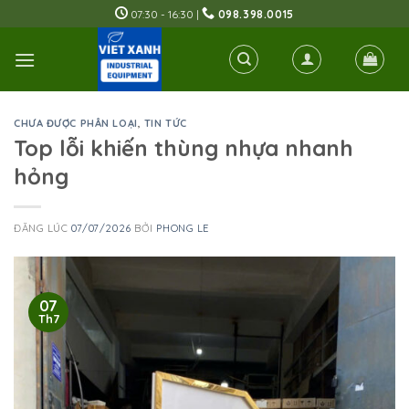
Skip
07:30 - 16:30 |
098.398.0015
to
content
CHƯA ĐƯỢC PHÂN LOẠI
,
TIN TỨC
Top lỗi khiến thùng nhựa nhanh
hỏng
ĐĂNG LÚC
07/07/2026
BỞI
PHONG LE
07
Th7