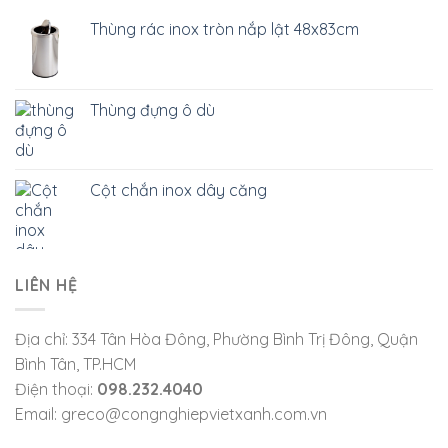
Thùng rác inox tròn nắp lật 48x83cm
Thùng đựng ô dù
Cột chắn inox dây căng
LIÊN HỆ
Địa chỉ: 334 Tân Hòa Đông, Phường Bình Trị Đông, Quận
Bình Tân, TP.HCM
Điện thoại:
098.232.4040
Email: greco@congnghiepvietxanh.com.vn