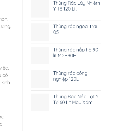
Thùng Rác Lây Nhiễm
Y Tế 120 Lít
hơn.
Thùng rác ngoài trời
rường.
05
Thùng rác nắp hở 90
lít MGB90H
iệc,
Thùng rác công
u có
nghiệp 120L
 kinh
Thùng Rác Nắp Lật Y
Tế 60 Lít Màu Xám
ộc
ác