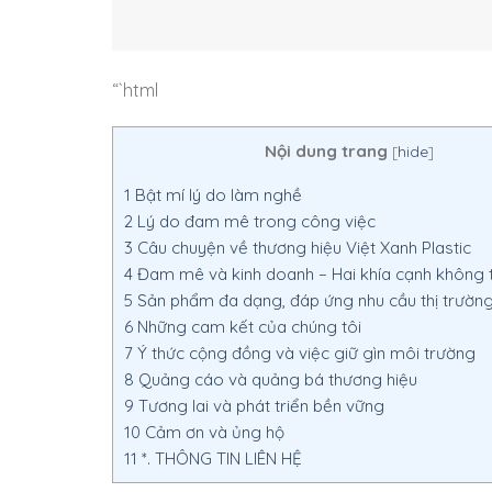
“`html
Nội dung trang
[
hide
]
1
Bật mí lý do làm nghề
2
Lý do đam mê trong công việc
3
Câu chuyện về thương hiệu Việt Xanh Plastic
4
Đam mê và kinh doanh – Hai khía cạnh không t
5
Sản phẩm đa dạng, đáp ứng nhu cầu thị trườn
6
Những cam kết của chúng tôi
7
Ý thức cộng đồng và việc giữ gìn môi trường
8
Quảng cáo và quảng bá thương hiệu
9
Tương lai và phát triển bền vững
10
Cảm ơn và ủng hộ
11
*. THÔNG TIN LIÊN HỆ