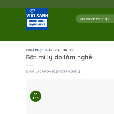
Skip
to
content
Tìm
kiếm:
CHƯA ĐƯỢC PHÂN LOẠI
,
TIN TỨC
Bật mí lý do làm nghề
ĐĂNG LÚC
14/06/2025
BỞI
PHONG LE
14
Th6