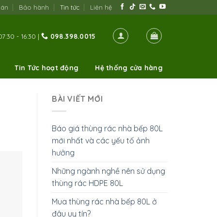
oán
Bảo hành
Tin tức
Liên hệ
7:30 - 16:30 |
098.398.0015
Tin Tức hoạt động
Hệ thống cửa hàng
BÀI VIẾT MỚI
Báo giá thùng rác nhà bếp 80L
mới nhất và các yếu tố ảnh
hưởng
Những ngành nghề nên sử dụng
thùng rác HDPE 80L
Mua thùng rác nhà bếp 80L ở
đâu uy tín?