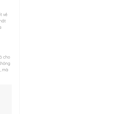
t về
chất
à
hỏ cho
 không
c, mà