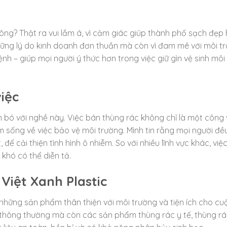
ông? Thật ra vui lắm á, vì cảm giác giúp thành phố sạch đẹp 
những lý do kinh doanh đơn thuần mà còn vì đam mê với môi t
h – giúp mọi người ý thức hơn trong việc giữ gìn vệ sinh môi
iệc
 bó với nghề này. Việc bán thùng rác không chỉ là một công v
 sống về việc bảo vệ môi trường. Mình tin rằng mọi người đề
 cải thiện tình hình ô nhiễm. So với nhiều lĩnh vực khác, việc
khó có thể diễn tả.
Việt Xanh Plastic
 những sản phẩm thân thiện với môi trường và tiện ích cho cu
 thông thường mà còn các sản phẩm thùng rác y tế, thùng r