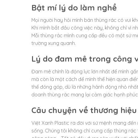
Bật mí lý do làm nghề
Mọi người hay hỏi mình bán thùng rác có vui kh
Khi mình bắt đầu công việc này, không chỉ vì 
Mỗi thùng rác mình cung cấp đều có một sứ mện
trường xung quanh.
Lý do đam mê trong công v
Đam mê chính là động lực lớn nhất để mình gắn
mà còn là một cách để mình thể hiện quan điểm
thể đóng góp, dù là những hành động nhỏ nhất, để
doanh thùng rác mang lại cảm giác hạnh phúc 
Câu chuyện về thương hiệu 
Việt Xanh Plastic ra đời với sứ mệnh mang đến
sống. Chúng tôi không chỉ cung cấp thùng rác