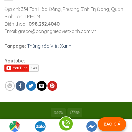
Địa chỉ: 334 Tân Hòa Đông, Phường Bình Trị Đông, Quận
Bình Tân, TP.HCM
Điện thoại:
098.232.4040
Email: greco@congnghiepvietxanh.com.vn
Fanpage:
Thùng rác Việt Xanh
Youtube:
Bản quyền 2026 ©
Viet Xanh Industry
|
Công ty TNHH SX
BÁO GIÁ
Việt Xanh