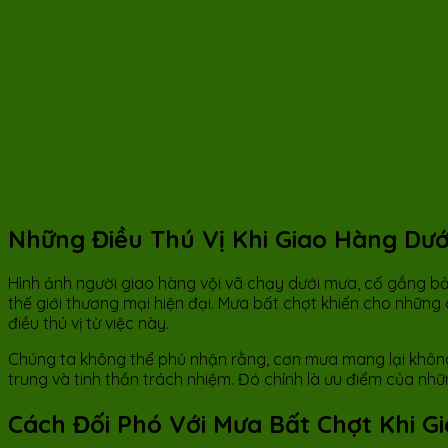
Những Điều Thú Vị Khi Giao Hàng Dư
Hình ảnh người giao hàng vội vã chạy dưới mưa, cố gắng b
thế giới thương mại hiện đại. Mưa bất chợt khiến cho những
điều thú vị từ việc này.
Chúng ta không thể phủ nhận rằng, cơn mưa mang lại không 
trung và tinh thần trách nhiệm. Đó chính là ưu điểm của n
Cách Đối Phó Với Mưa Bất Chợt Khi G