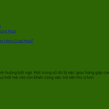
g
rong Mưa
ao Hàng Dưới Mưa?
ình huống bất ngờ. Một trong số đó là việc giao hàng gặp c
sự mát mẻ, mà còn khiến công việc trở nên thú vị hơn.