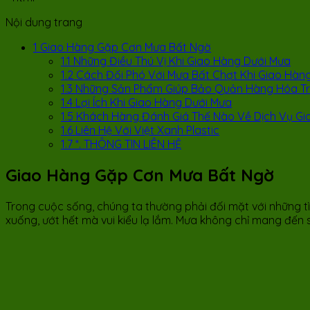
Nội dung trang
1
Giao Hàng Gặp Cơn Mưa Bất Ngờ
1.1
Những Điều Thú Vị Khi Giao Hàng Dưới Mưa
1.2
Cách Đối Phó Với Mưa Bất Chợt Khi Giao Hàn
1.3
Những Sản Phẩm Giúp Bảo Quản Hàng Hóa T
1.4
Lợi Ích Khi Giao Hàng Dưới Mưa
1.5
Khách Hàng Đánh Giá Thế Nào Về Dịch Vụ Gi
1.6
Liên Hệ Với Việt Xanh Plastic
1.7
*. THÔNG TIN LIÊN HỆ
Giao Hàng Gặp Cơn Mưa Bất Ngờ
Trong cuộc sống, chúng ta thường phải đối mặt với những t
xuống, ướt hết mà vui kiểu lạ lắm. Mưa không chỉ mang đến 