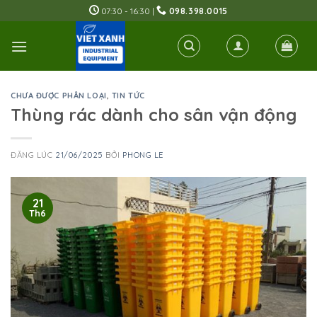
Skip
07:30 - 16:30 |
098.398.0015
to
content
CHƯA ĐƯỢC PHÂN LOẠI
,
TIN TỨC
Thùng rác dành cho sân vận động
ĐĂNG LÚC
21/06/2025
BỞI
PHONG LE
21
Th6