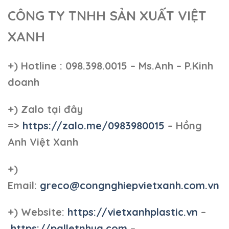
CÔNG TY TNHH SẢN XUẤT VIỆT
XANH
+)
Hotline : 098.398.0015 – Ms.Anh – P.Kinh
doanh
+)
Zalo tại đây
=>
https://zalo.me/0983980015
– Hồng
Anh Việt Xanh
+)
Email:
greco@congnghiepvietxanh.com.vn
+) Website:
https://vietxanhplastic.vn
–
https://palletnhua.com
–