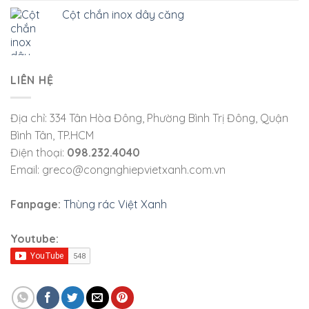
Cột chắn inox dây căng
LIÊN HỆ
Địa chỉ: 334 Tân Hòa Đông, Phường Bình Trị Đông, Quận
Bình Tân, TP.HCM
Điện thoại:
098.232.4040
Email: greco@congnghiepvietxanh.com.vn
Fanpage:
Thùng rác Việt Xanh
Youtube: