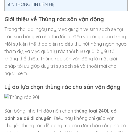
8
*. THÔNG TIN LIÊN HỆ
Giới thiệu về Thùng rác sân vận động
Trong thời đại ngày nay, việc giữ gìn vệ sinh sạch sẽ tại
các sân bóng và nhà thi đấu là điều vô cùng quan trọng.
Mỗi sự kiện thể thao diễn ra đều thu hút hàng ngàn người
tham dự, và việc quản lý rác thải hiệu quả là yếu tố
không thể thiếu. Thùng rác sân vận động là một giải
pháp tối ưu giúp duy trì sự sạch sẽ và thoải mái cho
người xem.
Lý do lựa chọn thùng rác cho sân vận động
Sân bóng, nhà thi đấu nên chọn
thùng loại 240L có
bánh xe dễ di chuyển
. Điều này không chỉ giúp vận
chuyển thùng rác dễ dàng mà còn đảm bảo rằng nó có