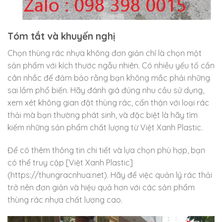
Tóm tắt và khuyến nghị
Chọn thùng rác nhựa không đơn giản chỉ là chọn một
sản phẩm với kích thước ngẫu nhiên. Có nhiều yếu tố cần
cân nhắc để đảm bảo rằng bạn không mắc phải những
sai lầm phổ biến. Hãy đánh giá đúng nhu cầu sử dụng,
xem xét không gian đặt thùng rác, cẩn thận với loại rác
thải mà bạn thường phát sinh, và đặc biệt là hãy tìm
kiếm những sản phẩm chất lượng từ Việt Xanh Plastic.
Để có thêm thông tin chi tiết và lựa chọn phù hợp, bạn
có thể truy cập [Việt Xanh Plastic]
(https://thungracnhua.net). Hãy để việc quản lý rác thải
trở nên đơn giản và hiệu quả hơn với các sản phẩm
thùng rác nhựa chất lượng cao.