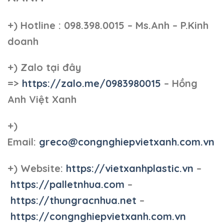
+)
Hotline : 098.398.0015 – Ms.Anh – P.Kinh
doanh
+)
Zalo tại đây
=>
https://zalo.me/0983980015
– Hồng
Anh Việt Xanh
+)
Email:
greco@congnghiepvietxanh.com.vn
+) Website:
https://vietxanhplastic.vn
–
https://palletnhua.com
–
https://thungracnhua.net
–
https://congnghiepvietxanh.com.vn