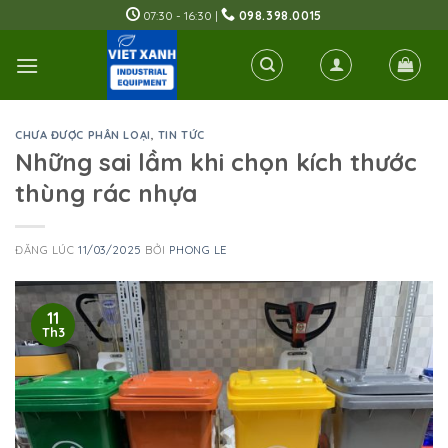
Skip
07:30 - 16:30 |
098.398.0015
to
content
CHƯA ĐƯỢC PHÂN LOẠI
,
TIN TỨC
Những sai lầm khi chọn kích thước
thùng rác nhựa
ĐĂNG LÚC
11/03/2025
BỞI
PHONG LE
11
Th3