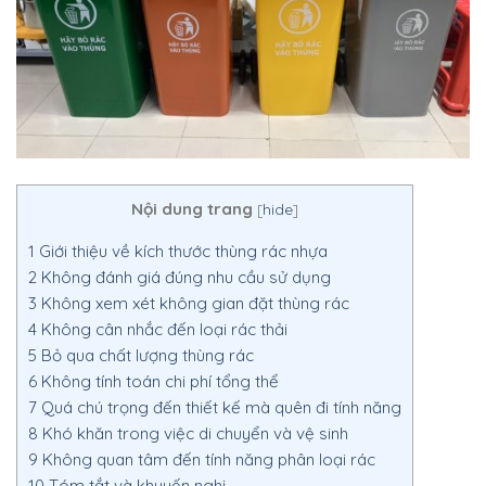
Nội dung trang
[
hide
]
1
Giới thiệu về kích thước thùng rác nhựa
2
Không đánh giá đúng nhu cầu sử dụng
3
Không xem xét không gian đặt thùng rác
4
Không cân nhắc đến loại rác thải
5
Bỏ qua chất lượng thùng rác
6
Không tính toán chi phí tổng thể
7
Quá chú trọng đến thiết kế mà quên đi tính năng
8
Khó khăn trong việc di chuyển và vệ sinh
9
Không quan tâm đến tính năng phân loại rác
10
Tóm tắt và khuyến nghị