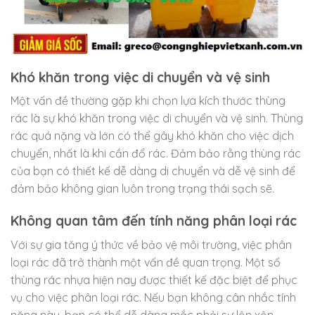
Khó khăn trong việc di chuyển và vệ sinh
Một vấn đề thường gặp khi chọn lựa kích thước thùng
rác là sự khó khăn trong việc di chuyển và vệ sinh. Thùng
rác quá nặng và lớn có thể gây khó khăn cho việc dịch
chuyển, nhất là khi cần đổ rác. Đảm bảo rằng thùng rác
của bạn có thiết kế dễ dàng di chuyển và dễ vệ sinh để
đảm bảo không gian luôn trong trạng thái sạch sẽ.
Không quan tâm đến tính năng phân loại rác
Với sự gia tăng ý thức về bảo vệ môi trường, việc phân
loại rác đã trở thành một vấn đề quan trọng. Một số
thùng rác nhựa hiện nay được thiết kế đặc biệt để phục
vụ cho việc phân loại rác. Nếu bạn không cân nhắc tính
năng này, bạn có thể dễ dàng mắc phải sự lộn xộn