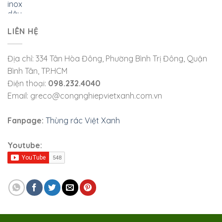
LIÊN HỆ
Địa chỉ: 334 Tân Hòa Đông, Phường Bình Trị Đông, Quận
Bình Tân, TP.HCM
Điện thoại:
098.232.4040
Email: greco@congnghiepvietxanh.com.vn
Fanpage:
Thùng rác Việt Xanh
Youtube: