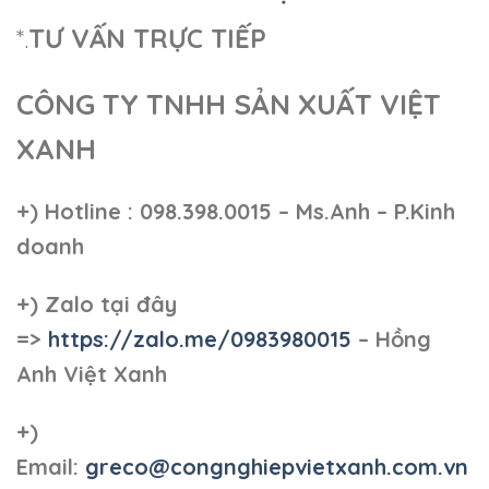
*.
TƯ VẤN TRỰC TIẾP
CÔNG TY TNHH SẢN XUẤT VIỆT
XANH
+)
Hotline : 098.398.0015 – Ms.Anh – P.Kinh
doanh
+)
Zalo tại đây
=>
https://zalo.me/0983980015
– Hồng
Anh Việt Xanh
+)
Email:
greco@congnghiepvietxanh.com.vn