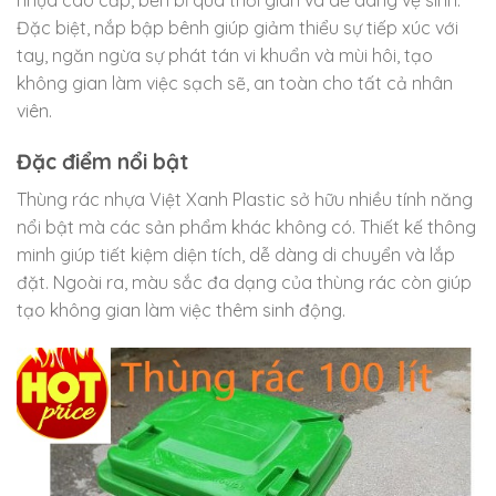
nhựa cao cấp, bền bỉ qua thời gian và dễ dàng vệ sinh.
Đặc biệt, nắp bập bênh giúp giảm thiểu sự tiếp xúc với
tay, ngăn ngừa sự phát tán vi khuẩn và mùi hôi, tạo
không gian làm việc sạch sẽ, an toàn cho tất cả nhân
viên.
Đặc điểm nổi bật
Thùng rác nhựa Việt Xanh Plastic sở hữu nhiều tính năng
nổi bật mà các sản phẩm khác không có. Thiết kế thông
minh giúp tiết kiệm diện tích, dễ dàng di chuyển và lắp
đặt. Ngoài ra, màu sắc đa dạng của thùng rác còn giúp
tạo không gian làm việc thêm sinh động.