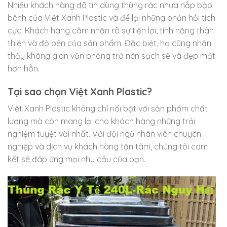
Nhiều khách hàng đã tin dùng thùng rác nhựa nắp bập
bênh của Việt Xanh Plastic và để lại những phản hồi tích
cực. Khách hàng cảm nhận rõ sự tiện lợi, tính năng thân
thiện và độ bền của sản phẩm. Đặc biệt, họ cũng nhận
thấy không gian văn phòng trở nên sạch sẽ và đẹp mắt
hơn hẳn.
Tại sao chọn Việt Xanh Plastic?
Việt Xanh Plastic không chỉ nổi bật với sản phẩm chất
lượng mà còn mang lại cho khách hàng những trải
nghiệm tuyệt vời nhất. Với đội ngũ nhân viên chuyên
nghiệp và dịch vụ khách hàng tận tâm, chúng tôi cam
kết sẽ đáp ứng mọi nhu cầu của bạn.