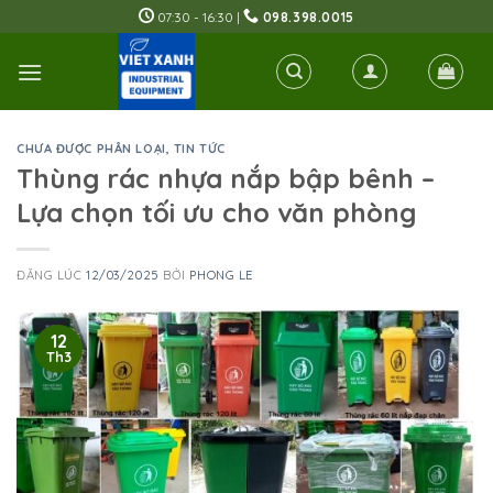
Skip
07:30 - 16:30 |
098.398.0015
to
content
CHƯA ĐƯỢC PHÂN LOẠI
,
TIN TỨC
Thùng rác nhựa nắp bập bênh –
Lựa chọn tối ưu cho văn phòng
ĐĂNG LÚC
12/03/2025
BỞI
PHONG LE
12
Th3