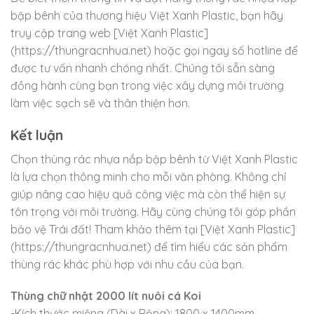
bập bênh của thương hiệu Việt Xanh Plastic, bạn hãy
truy cập trang web [Việt Xanh Plastic]
(https://thungracnhua.net) hoặc gọi ngay số hotline để
được tư vấn nhanh chóng nhất. Chúng tôi sẵn sàng
đồng hành cùng bạn trong việc xây dựng môi trường
làm việc sạch sẽ và thân thiện hơn.
Kết luận
Chọn thùng rác nhựa nắp bập bênh từ Việt Xanh Plastic
là lựa chọn thông minh cho mỗi văn phòng. Không chỉ
giúp nâng cao hiệu quả công việc mà còn thể hiện sự
tôn trọng với môi trường. Hãy cùng chúng tôi góp phần
bảo vệ Trái đất! Tham khảo thêm tại [Việt Xanh Plastic]
(https://thungracnhua.net) để tìm hiểu các sản phẩm
thùng rác khác phù hợp với nhu cầu của bạn.
Thùng chữ nhật 2000 lít nuôi cá Koi
-Kích thước miệng (Dài x Rộng): 1800 x 1400mm