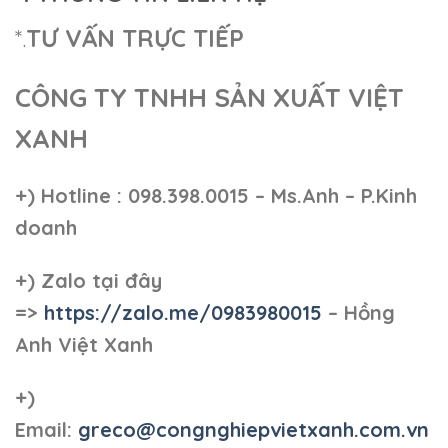
*.
TƯ VẤN TRỰC TIẾP
CÔNG TY TNHH SẢN XUẤT VIỆT
XANH
+)
Hotline : 098.398.0015 – Ms.Anh – P.Kinh
doanh
+)
Zalo tại đây
=>
https://zalo.me/0983980015
– Hồng
Anh Việt Xanh
+)
Email:
greco@congnghiepvietxanh.com.vn