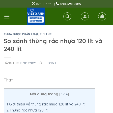
Skip
07:30 - 16:30 |
098.398.0015
to
content
CHƯA ĐƯỢC PHÂN LOẠI
,
TIN TỨC
So sánh thùng rác nhựa 120 lít và
240 lít
ĐĂNG LÚC
18/05/2025
BỞI
PHONG LE
“`html
Nội dung trang
[
hide
]
1
Giới thiệu về thùng rác nhựa 120 lít và 240 lít
2
Thùng rác nhựa 120 lít