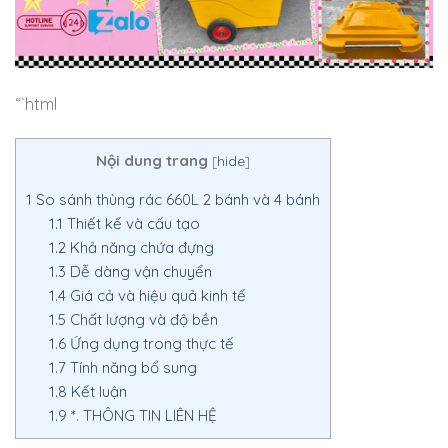
“`html
Nội dung trang
[
hide
]
1
So sánh thùng rác 660L 2 bánh và 4 bánh
1.1
Thiết kế và cấu tạo
1.2
Khả năng chứa đựng
1.3
Dễ dàng vận chuyển
1.4
Giá cả và hiệu quả kinh tế
1.5
Chất lượng và độ bền
1.6
Ứng dụng trong thực tế
1.7
Tính năng bổ sung
1.8
Kết luận
1.9
*. THÔNG TIN LIÊN HỆ