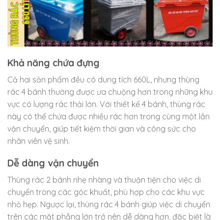
Khả năng chứa đựng
Cả hai sản phẩm đều có dung tích 660L, nhưng thùng
rác 4 bánh thường được ưa chuộng hơn trong những khu
vực có lượng rác thải lớn. Với thiết kế 4 bánh, thùng rác
này có thể chứa được nhiều rác hơn trong cùng một lần
vận chuyển, giúp tiết kiệm thời gian và công sức cho
nhân viên vệ sinh.
Dễ dàng vận chuyển
Thùng rác 2 bánh nhẹ nhàng và thuận tiện cho việc di
chuyển trong các góc khuất, phù hợp cho các khu vực
nhỏ hẹp. Ngược lại, thùng rác 4 bánh giúp việc di chuyển
trên các mặt phẳng lớn trở nên dễ dàng hơn, đặc biệt là