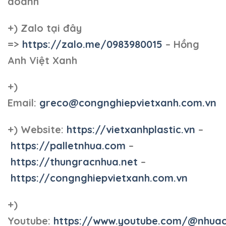
doanh
+)
Zalo tại đây
=>
https://zalo.me/0983980015
– Hồng
Anh Việt Xanh
+)
Email:
greco@congnghiepvietxanh.com.vn
+) Website:
https://vietxanhplastic.vn
–
https://palletnhua.com
–
https://thungracnhua.net
–
https://congnghiepvietxanh.com.vn
+)
Youtube:
https://www.youtube.com/@nhua