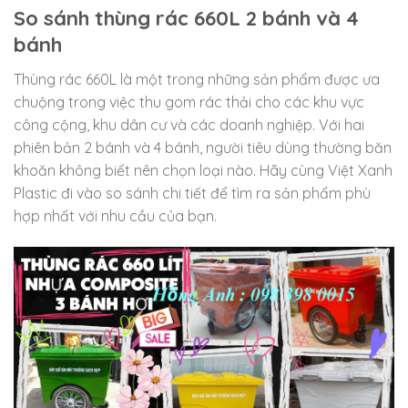
So sánh thùng rác 660L 2 bánh và 4
bánh
Thùng rác 660L là một trong những sản phẩm được ưa
chuộng trong việc thu gom rác thải cho các khu vực
công cộng, khu dân cư và các doanh nghiệp. Với hai
phiên bản 2 bánh và 4 bánh, người tiêu dùng thường băn
khoăn không biết nên chọn loại nào. Hãy cùng Việt Xanh
Plastic đi vào so sánh chi tiết để tìm ra sản phẩm phù
hợp nhất với nhu cầu của bạn.