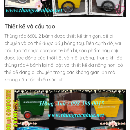
Thiết kế và cấu tạo
Thùng rác 660L 2 bánh được thiết kế tinh gọn, dễ di
chuyển và có thể được đẩy bằng tay. Bên cạnh đó, với
cấu tạo từ nhựa composite bền bỉ, sản phẩm này chịu
được tác động của thời tiết và môi trường. Trong khi đó,
thùng rác 4 bánh lại nổi bật với thiết kế đa năng hơn, có
thể dễ dàng di chuyển trong các không gian lớn mà
không cần tốn nhiều sức lực.