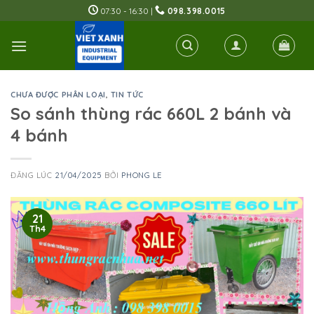
Skip
07:30 - 16:30 |
098.398.0015
to
content
CHƯA ĐƯỢC PHÂN LOẠI
,
TIN TỨC
So sánh thùng rác 660L 2 bánh và
4 bánh
ĐĂNG LÚC
21/04/2025
BỞI
PHONG LE
21
Th4