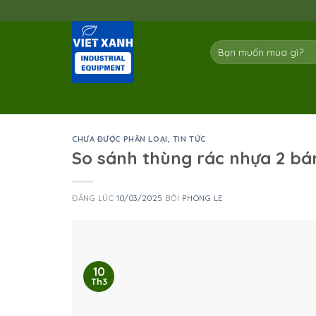
Skip
to
content
Tìm
kiếm:
CHƯA ĐƯỢC PHÂN LOẠI
,
TIN TỨC
So sánh thùng rác nhựa 2 bán
ĐĂNG LÚC
10/03/2025
BỞI
PHONG LE
10
Th3