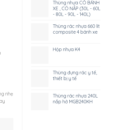
Thùng nhựa CÓ BÁNH
XE , CÓ NẮP (30L - 60L
- 80L - 90L - 140L)
Thùng rác nhựa 660 lít
composite 4 bánh xe
Hộp nhựa K4
n
à
Thùng đựng rác y tế,
thiết bị y tế
ng nhẹ
Thùng rác nhựa 240L
hay
nắp hở MGB240KH