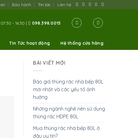
oán
Bảo hành
Tin tức
Liên hệ
07:30 - 16:30 |
098.398.0015
Tin Tức hoạt động
Hệ thống cửa hàng
BÀI VIẾT MỚI
Báo giá thùng rác nhà bếp 80L
mới nhất và các yếu tố ảnh
hưởng
Những ngành nghề nên sử dụng
thùng rác HDPE 80L
Mua thùng rác nhà bếp 80L ở
đâu uy tín?