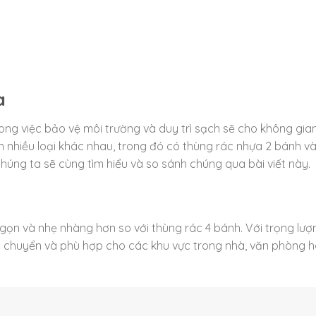
a
ong việc bảo vệ môi trường và duy trì sạch sẽ cho không gia
h nhiều loại khác nhau, trong đó có thùng rác nhựa 2 bánh v
húng ta sẽ cùng tìm hiểu và so sánh chúng qua bài viết này.
gọn và nhẹ nhàng hơn so với thùng rác 4 bánh. Với trọng lượ
di chuyển và phù hợp cho các khu vực trong nhà, văn phòng 