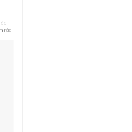
các
m rác.