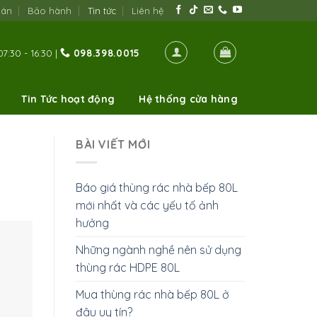
oán
Bảo hành
Tin tức
Liên hệ
7:30 - 16:30 |
098.398.0015
Tin Tức hoạt động
Hệ thống cửa hàng
BÀI VIẾT MỚI
Báo giá thùng rác nhà bếp 80L
mới nhất và các yếu tố ảnh
hưởng
Những ngành nghề nên sử dụng
thùng rác HDPE 80L
Mua thùng rác nhà bếp 80L ở
đâu uy tín?