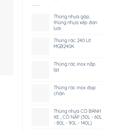
Thùng nhựa gập,
thùng nhựa xếp đan
lưới
Thùng rác 240 Lít
MGB240K
Thùng rác inox nắp
lật
Thùng rác inox đạp
chân
Thùng nhựa CÓ BÁNH
XE , CÓ NẮP (30L - 60L
- 80L - 90L - 140L)