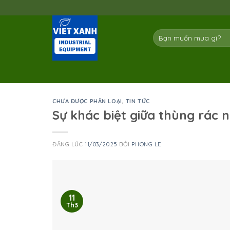
Skip
to
content
Tìm
kiếm:
CHƯA ĐƯỢC PHÂN LOẠI
,
TIN TỨC
Sự khác biệt giữa thùng rác n
ĐĂNG LÚC
11/03/2025
BỞI
PHONG LE
11
Th3