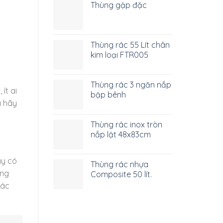
Thùng gập đặc
Thùng rác 55 Lít chân
kim loại FTR005
Thùng rác 3 ngăn nắp
ít ai
bập bênh
a hãy
Thùng rác inox tròn
nắp lật 48x83cm
ày có
Thùng rác nhựa
ỏng
Composite 50 lít.
tác