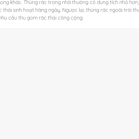
rọng khác. Thùng rác trong nhà thường có dung tích nhỏ hơn,
c thải sinh hoạt hàng ngày. Ngược lại, thùng rác ngoài trời t
o nhu cầu thu gom rác thải công cộng.