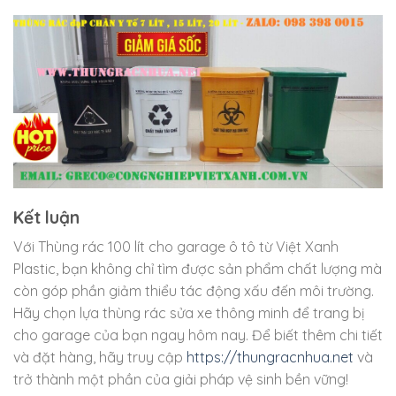
Kết luận
Với Thùng rác 100 lít cho garage ô tô từ Việt Xanh
Plastic, bạn không chỉ tìm được sản phẩm chất lượng mà
còn góp phần giảm thiểu tác động xấu đến môi trường.
Hãy chọn lựa thùng rác sửa xe thông minh để trang bị
cho garage của bạn ngay hôm nay. Để biết thêm chi tiết
và đặt hàng, hãy truy cập
https://thungracnhua.net
và
trở thành một phần của giải pháp vệ sinh bền vững!