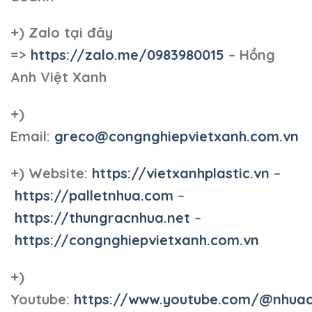
+)
Zalo tại đây
=>
https://zalo.me/0983980015
– Hồng
Anh Việt Xanh
+)
Email:
greco@congnghiepvietxanh.com.vn
+) Website:
https://vietxanhplastic.vn
–
https://palletnhua.com
–
https://thungracnhua.net
–
https://congnghiepvietxanh.com.vn
+)
Youtube:
https://www.youtube.com/@nhua