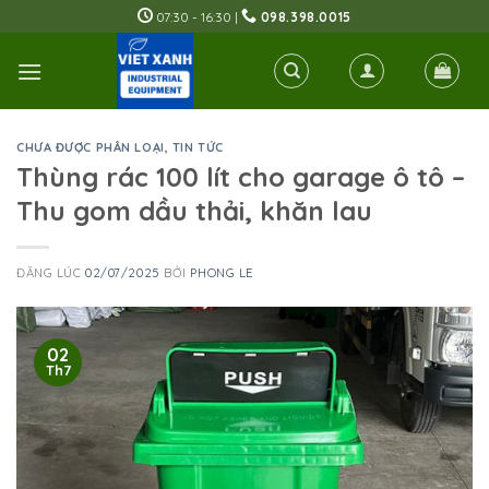
Skip
07:30 - 16:30 |
098.398.0015
to
content
CHƯA ĐƯỢC PHÂN LOẠI
,
TIN TỨC
Thùng rác 100 lít cho garage ô tô –
Thu gom dầu thải, khăn lau
ĐĂNG LÚC
02/07/2025
BỞI
PHONG LE
02
Th7