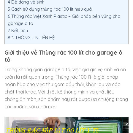
4
Dễ dàng vệ sinh
5
Cách sử dụng thùng rác 100 lít hiệu quả
6
Thùng rác Việt Xanh Plastic – Giải pháp bền vững cho
garage ô tô
7
Kết luận
8
*. THÔNG TIN LIÊN HỆ
Giới thiệu về Thùng rác 100 lít cho garage ô
tô
Trong không gian garage ô tô, việc giữ gìn vệ sinh và an
toàn là rất quan trọng. Thùng rác 100 lít là giải pháp
hoàn hảo cho việc thu gom dầu thải, khăn lau và các
chất thải khác. Với thiết kế thông minh và chất liệu
chống ăn mòn, sản phẩm này rất được ưa chuộng trong
các xưởng sửa chữa xe.