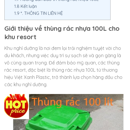
1.8
Kết luận
1.9
*. THÔNG TIN LIÊN HỆ
Giới thiệu về thùng rác nhựa 100L cho
khu resort
Khu nghỉ dưỡng là nơi đem lại trải nghiệm tuyệt vời cho
du khách, nhưng việc duy trì sự sạch sẽ và gọn gàng là
vô cùng quan trọng. Để đảm bảo mỹ quan, các thùng
rác resort, đặc biệt là thùng rác nhựa 100L từ thương
hiệu Việt Xanh Plastic, trở thành lựa chọn hàng đầu cho
các khu nghỉ dưỡng.