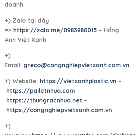
doanh
+)
Zalo tại đây
=>
https://zalo.me/0983980015
– Hồng
Anh Việt Xanh
+)
Email:
greco@congnghiepvietxanh.com.vn
+) Website:
https://vietxanhplastic.vn
–
https://palletnhua.com
–
https://thungracnhua.net
–
https://congnghiepvietxanh.com.vn
+)