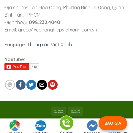
Địa chỉ: 334 Tân Hòa Đông, Phường Bình Trị Đông, Quận
Bình Tân, TP.HCM
Điện thoại:
098.232.4040
Email: greco@congnghiepvietxanh.com.vn
Fanpage:
Thùng rác Việt Xanh
Youtube:
Bản quyền 2026 ©
Viet Xanh Industry
|
Công ty TNHH SX
BÁO GIÁ
Việt Xanh
Gọi điện