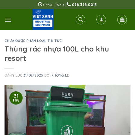
Skip
07:30 - 16:30 |
098.398.0015
to
content
CHƯA ĐƯỢC PHÂN LOẠI
,
TIN TỨC
Thùng rác nhựa 100L cho khu
resort
ĐĂNG LÚC
31/08/2025
BỞI
PHONG LE
31
Th8