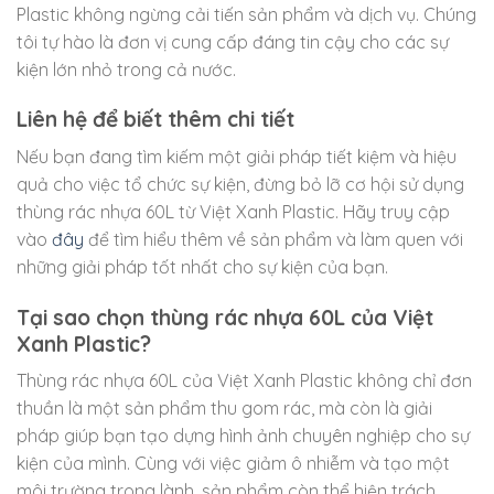
Plastic không ngừng cải tiến sản phẩm và dịch vụ. Chúng
tôi tự hào là đơn vị cung cấp đáng tin cậy cho các sự
kiện lớn nhỏ trong cả nước.
Liên hệ để biết thêm chi tiết
Nếu bạn đang tìm kiếm một giải pháp tiết kiệm và hiệu
quả cho việc tổ chức sự kiện, đừng bỏ lỡ cơ hội sử dụng
thùng rác nhựa 60L từ Việt Xanh Plastic. Hãy truy cập
vào
đây
để tìm hiểu thêm về sản phẩm và làm quen với
những giải pháp tốt nhất cho sự kiện của bạn.
Tại sao chọn thùng rác nhựa 60L của Việt
Xanh Plastic?
Thùng rác nhựa 60L của Việt Xanh Plastic không chỉ đơn
thuần là một sản phẩm thu gom rác, mà còn là giải
pháp giúp bạn tạo dựng hình ảnh chuyên nghiệp cho sự
kiện của mình. Cùng với việc giảm ô nhiễm và tạo một
môi trường trong lành, sản phẩm còn thể hiện trách