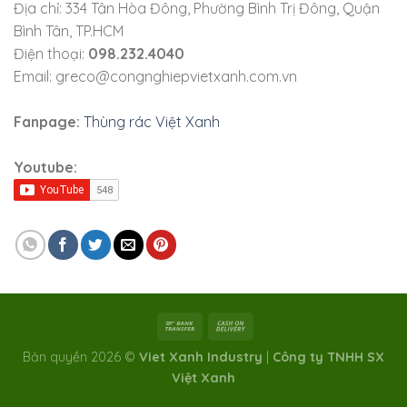
Địa chỉ: 334 Tân Hòa Đông, Phường Bình Trị Đông, Quận
Bình Tân, TP.HCM
Điện thoại:
098.232.4040
Email: greco@congnghiepvietxanh.com.vn
Fanpage:
Thùng rác Việt Xanh
Youtube:
Bản quyền 2026 ©
Viet Xanh Industry
|
Công ty TNHH SX
Việt Xanh