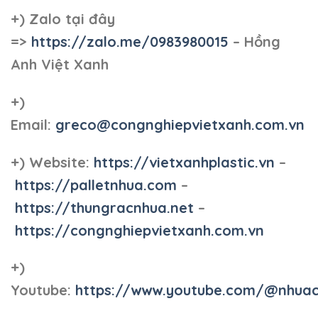
+)
Zalo tại đây
=>
https://zalo.me/0983980015
– Hồng
Anh Việt Xanh
+)
Email:
greco@congnghiepvietxanh.com.vn
+) Website:
https://vietxanhplastic.vn
–
https://palletnhua.com
–
https://thungracnhua.net
–
https://congnghiepvietxanh.com.vn
+)
Youtube:
https://www.youtube.com/@nhua