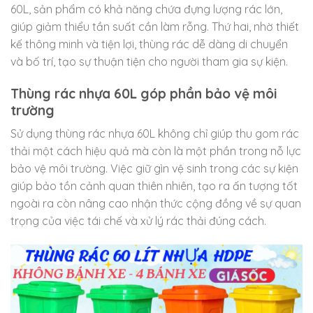
60L, sản phẩm có khả năng chứa đựng lượng rác lớn,
giúp giảm thiểu tần suất cần làm rỗng. Thứ hai, nhờ thiết
kế thông minh và tiện lợi, thùng rác dễ dàng di chuyển
và bố trí, tạo sự thuận tiện cho người tham gia sự kiện.
Thùng rác nhựa 60L góp phần bảo vệ môi
trường
Sử dụng thùng rác nhựa 60L không chỉ giúp thu gom rác
thải một cách hiệu quả mà còn là một phần trong nỗ lực
bảo vệ môi trường. Việc giữ gìn vệ sinh trong các sự kiện
giúp bảo tồn cảnh quan thiên nhiên, tạo ra ấn tượng tốt
ngoài ra còn nâng cao nhận thức cộng đồng về sự quan
trọng của việc tái chế và xử lý rác thải đúng cách.