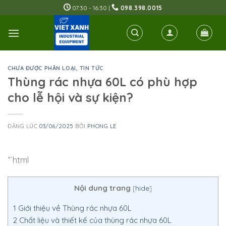
Skip
07:30 - 16:30 |
098.398.0015
to
content
CHƯA ĐƯỢC PHÂN LOẠI
,
TIN TỨC
Thùng rác nhựa 60L có phù hợp
cho lễ hội và sự kiện?
ĐĂNG LÚC
03/06/2025
BỞI
PHONG LE
“`html
Nội dung trang
[
hide
]
1
Giới thiệu về Thùng rác nhựa 60L
2
Chất liệu và thiết kế của thùng rác nhựa 60L