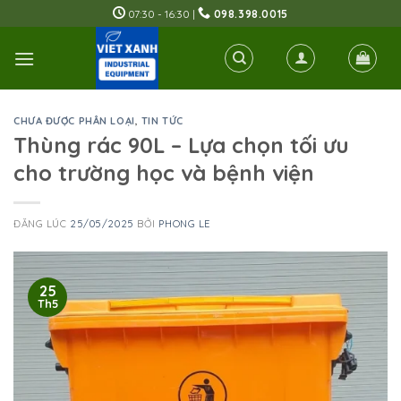
Skip
07:30 - 16:30 |
098.398.0015
to
content
CHƯA ĐƯỢC PHÂN LOẠI
,
TIN TỨC
Thùng rác 90L – Lựa chọn tối ưu
cho trường học và bệnh viện
ĐĂNG LÚC
25/05/2025
BỞI
PHONG LE
25
Th5