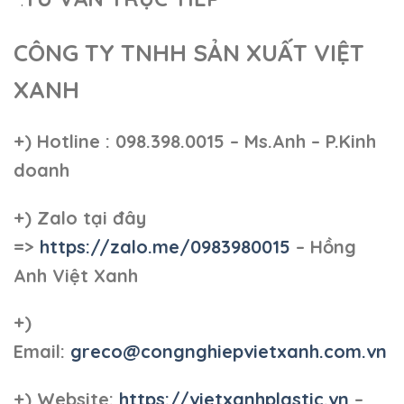
CÔNG TY TNHH SẢN XUẤT VIỆT
XANH
+)
Hotline : 098.398.0015 – Ms.Anh – P.Kinh
doanh
+)
Zalo tại đây
=>
https://zalo.me/0983980015
– Hồng
Anh Việt Xanh
+)
Email:
greco@congnghiepvietxanh.com.vn
+) Website:
https://vietxanhplastic.vn
–