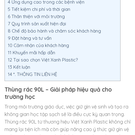
4
Ứng dụng cao trong các bệnh viện
5
Tiết kiệm chi phí và thời gian
6
Thân thiện với môi trường
7
Quy trình sản xuất hiện đại
8
Chế độ bảo hành và chăm sóc khách hàng
9
Đặt hàng và tư vấn
10
Cảm nhận của khách hàng
11
Khuyến mãi hấp dẫn
12
Tại sao chọn Việt Xanh Plastic?
13
Kết luận
14
*. THÔNG TIN LIÊN HỆ
Thùng rác 90L – Giải pháp hiệu quả cho
trường học
Trong môi trường giáo dục, việc giữ gìn vệ sinh và tạo ra
không gian học tập sạch sẽ là điều cực kỳ quan trọng.
Thùng rác 90L từ thương hiệu Việt Xanh Plastic không chỉ
mang lại tiện ích mà còn giúp nâng cao ý thức giữ gìn vệ