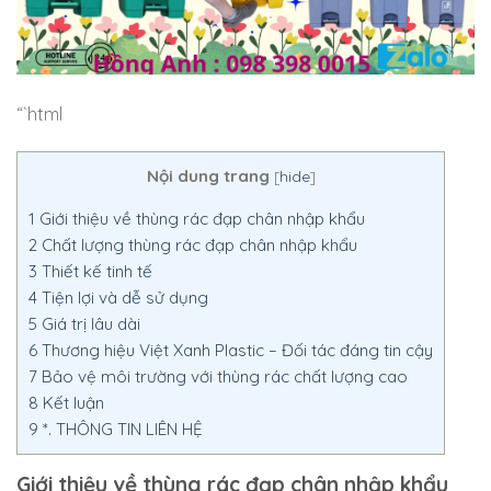
“`html
Nội dung trang
[
hide
]
1
Giới thiệu về thùng rác đạp chân nhập khẩu
2
Chất lượng thùng rác đạp chân nhập khẩu
3
Thiết kế tinh tế
4
Tiện lợi và dễ sử dụng
5
Giá trị lâu dài
6
Thương hiệu Việt Xanh Plastic – Đối tác đáng tin cậy
7
Bảo vệ môi trường với thùng rác chất lượng cao
8
Kết luận
9
*. THÔNG TIN LIÊN HỆ
Giới thiệu về thùng rác đạp chân nhập khẩu