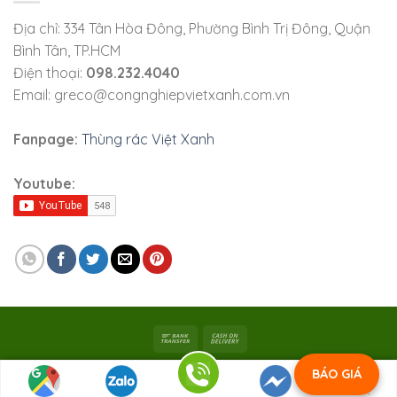
Địa chỉ: 334 Tân Hòa Đông, Phường Bình Trị Đông, Quận
Bình Tân, TP.HCM
Điện thoại:
098.232.4040
Email: greco@congnghiepvietxanh.com.vn
Fanpage:
Thùng rác Việt Xanh
Youtube:
Bản quyền 2026 ©
Viet Xanh Industry
|
Công ty TNHH SX
BÁO GIÁ
Việt Xanh