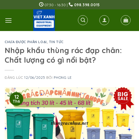
Skip
07:30 - 16:30 |
098.398.0015
to
content
CHƯA ĐƯỢC PHÂN LOẠI
,
TIN TỨC
Nhập khẩu thùng rác đạp chân:
Chất lượng có gì nổi bật?
ĐĂNG LÚC
12/06/2025
BỞI
PHONG LE
12
Th6