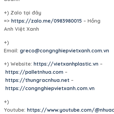
+)
Zalo tại đây
=>
https://zalo.me/0983980015
– Hồng
Anh Việt Xanh
+)
Email:
greco@congnghiepvietxanh.com.vn
+) Website:
https://vietxanhplastic.vn
–
https://palletnhua.com
–
https://thungracnhua.net
–
https://congnghiepvietxanh.com.vn
+)
Youtube:
https://www.youtube.com/@nhua