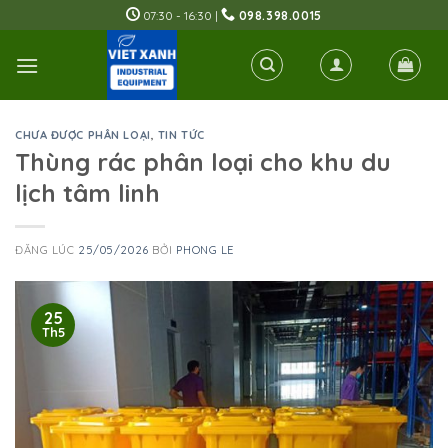
Skip
07:30 - 16:30 |
098.398.0015
to
content
CHƯA ĐƯỢC PHÂN LOẠI
,
TIN TỨC
Thùng rác phân loại cho khu du
lịch tâm linh
ĐĂNG LÚC
25/05/2026
BỞI
PHONG LE
25
Th5