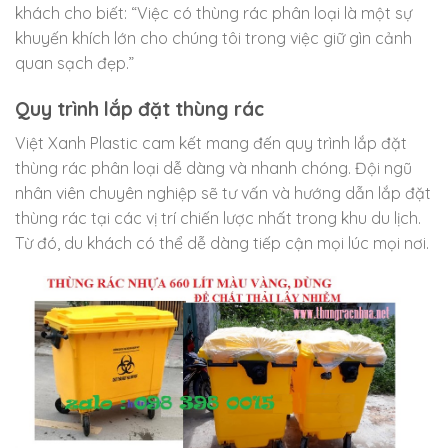
khách cho biết: “Việc có thùng rác phân loại là một sự
khuyến khích lớn cho chúng tôi trong việc giữ gìn cảnh
quan sạch đẹp.”
Quy trình lắp đặt thùng rác
Việt Xanh Plastic cam kết mang đến quy trình lắp đặt
thùng rác phân loại dễ dàng và nhanh chóng. Đội ngũ
nhân viên chuyên nghiệp sẽ tư vấn và hướng dẫn lắp đặt
thùng rác tại các vị trí chiến lược nhất trong khu du lịch.
Từ đó, du khách có thể dễ dàng tiếp cận mọi lúc mọi nơi.