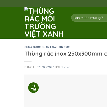
Skip
to
content
Tìm
kiếm:
CHƯA ĐƯỢC PHÂN LOẠI
,
TIN TỨC
Thùng rác inox 250x300mm 
ĐĂNG LÚC
11/01/2026
BỞI
PHONG LE
11
Th1