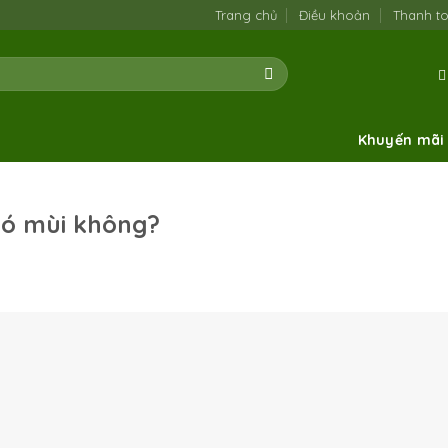
Trang chủ
Điều khoản
Thanh t
Khuyến mãi
có mùi không?