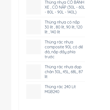
Thùng nhựa CÓ BÁNH
XE , CÓ NẮP (30L - 60L
- 80L - 90L - 140L)
Thùng nhựa có nắp
30 lít , 80 lít, 90 lít, 120
lít , 140 lít
Thùng rác nhựa
composite 90L có đế
đá, nắp đẩy phía
trước
Thùng rác nhựa đạp
chân 30L, 45L, 68L, 87
lít
Thùng rác 240 Lít
MGB240