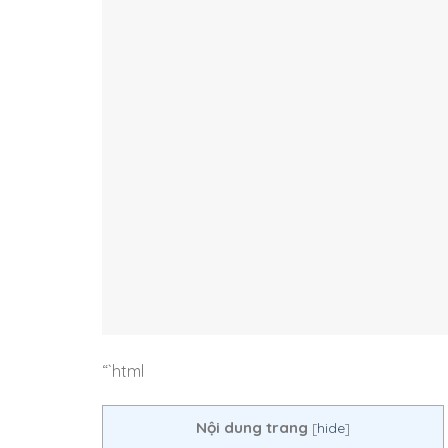
“`html
Nội dung trang
[
hide
]