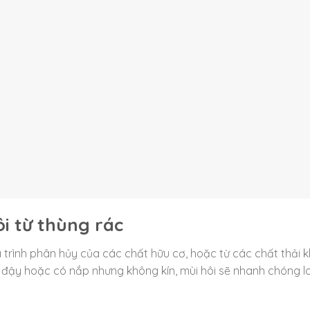
i từ thùng rác
á trình phân hủy của các chất hữu cơ, hoặc từ các chất thải 
 đậy hoặc có nắp nhưng không kín, mùi hôi sẽ nhanh chóng l