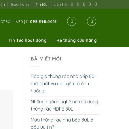
oán
Bảo hành
Tin tức
Liên hệ
07:30 - 16:30 |
098.398.0015
Tin Tức hoạt động
Hệ thống cửa hàng
BÀI VIẾT MỚI
Báo giá thùng rác nhà bếp 80L
mới nhất và các yếu tố ảnh
hưởng
Những ngành nghề nên sử dụng
thùng rác HDPE 80L
Mua thùng rác nhà bếp 80L ở
đâu uy tín?