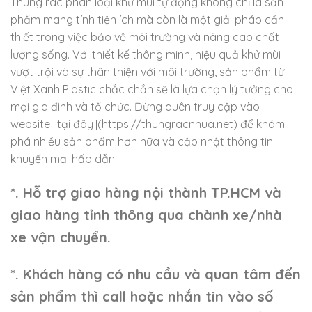
Thùng rác phân loại khử mùi tự động không chỉ là sản
phẩm mang tính tiện ích mà còn là một giải pháp cần
thiết trong việc bảo vệ môi trường và nâng cao chất
lượng sống. Với thiết kế thông minh, hiệu quả khử mùi
vượt trội và sự thân thiện với môi trường, sản phẩm từ
Việt Xanh Plastic chắc chắn sẽ là lựa chọn lý tưởng cho
mọi gia đình và tổ chức. Đừng quên truy cập vào
website [tại đây](https://thungracnhua.net) để khám
phá nhiều sản phẩm hơn nữa và cập nhật thông tin
khuyến mại hấp dẫn!
*. Hỗ trợ giao hàng nội thành TP.HCM và
giao hàng tỉnh thông qua chành xe/nhà
xe vận chuyển.
*. Khách hàng có nhu cầu và quan tâm đến
sản phẩm thì call hoặc nhắn tin vào số