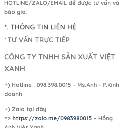
HOTLINE/ZALO/EMAIL để được tư vấn và
báo giá.
*. THÔNG TIN LIÊN HỆ
*.
TƯ VẤN TRỰC TIẾP
CÔNG TY TNHH SẢN XUẤT VIỆT
XANH
+)
Hotline : 098.398.0015 – Ms.Anh – P.Kinh
doanh
+)
Zalo tại đây
=>
https://zalo.me/0983980015
– Hồng
Anh Việt Xanh