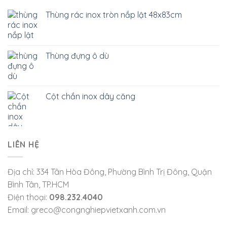
Thùng rác inox tròn nắp lật 48x83cm
Thùng đựng ô dù
Cột chắn inox dây căng
LIÊN HỆ
Địa chỉ: 334 Tân Hòa Đông, Phường Bình Trị Đông, Quận
Bình Tân, TP.HCM
Điện thoại:
098.232.4040
Email: greco@congnghiepvietxanh.com.vn