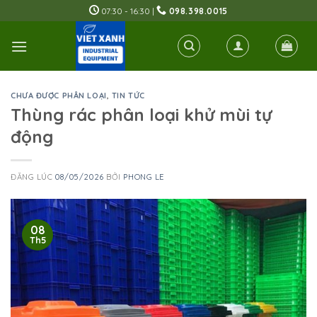
Skip
07:30 - 16:30 |
098.398.0015
to
content
CHƯA ĐƯỢC PHÂN LOẠI
,
TIN TỨC
Thùng rác phân loại khử mùi tự
động
ĐĂNG LÚC
08/05/2026
BỞI
PHONG LE
08
Th5