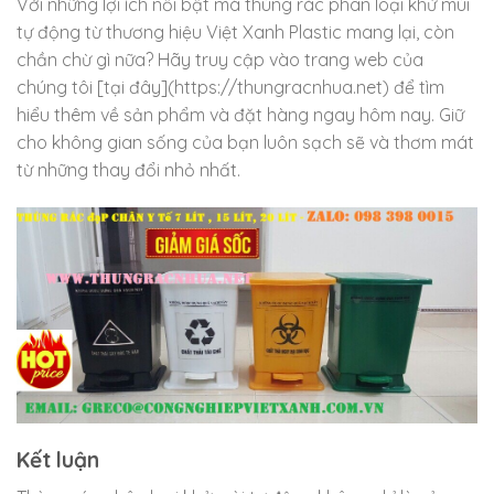
Với những lợi ích nổi bật mà thùng rác phân loại khử mùi
tự động từ thương hiệu Việt Xanh Plastic mang lại, còn
chần chừ gì nữa? Hãy truy cập vào trang web của
chúng tôi [tại đây](https://thungracnhua.net) để tìm
hiểu thêm về sản phẩm và đặt hàng ngay hôm nay. Giữ
cho không gian sống của bạn luôn sạch sẽ và thơm mát
từ những thay đổi nhỏ nhất.
Kết luận