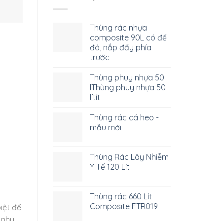
Thùng rác nhựa
composite 90L có đế
đá, nắp đẩy phía
trước
Thùng phuy nhựa 50
lThùng phuy nhựa 50
lítít
Thùng rác cá heo -
mẫu mới
Thùng Rác Lây Nhiễm
Y Tế 120 Lít
Thùng rác 660 Lít
Composite FTR019
iệt để
 nhu