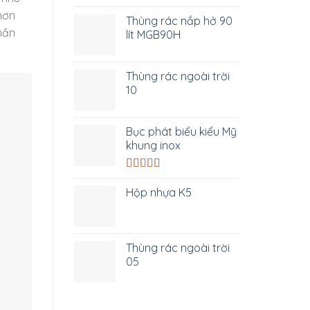
hơn
Thùng rác nắp hở 90
phần
lít MGB90H
Thùng rác ngoài trời
10
Bục phát biểu kiểu Mỹ
khung inox
Được xếp
hạng
5.00
5
Hộp nhựa K5
sao
Thùng rác ngoài trời
05