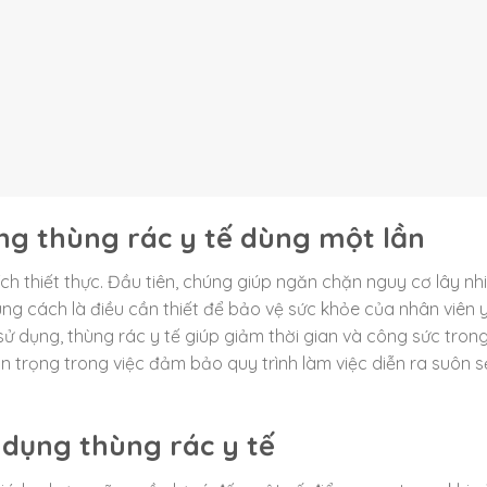
ụng thùng rác y tế dùng một lần
ích thiết thực. Đầu tiên, chúng giúp ngăn chặn nguy cơ lây n
úng cách là điều cần thiết để bảo vệ sức khỏe của nhân viên y
ễ sử dụng, thùng rác y tế giúp giảm thời gian và công sức tron
uan trọng trong việc đảm bảo quy trình làm việc diễn ra suôn s
 dụng thùng rác y tế