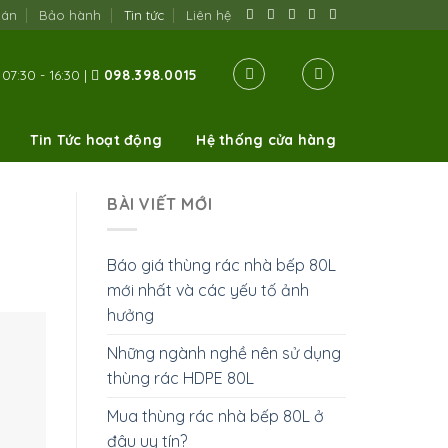
oán
Bảo hành
Tin tức
Liên hệ
07:30 - 16:30 |
098.398.0015
Tin Tức hoạt động
Hệ thống cửa hàng
BÀI VIẾT MỚI
Báo giá thùng rác nhà bếp 80L
mới nhất và các yếu tố ảnh
hưởng
Những ngành nghề nên sử dụng
thùng rác HDPE 80L
Mua thùng rác nhà bếp 80L ở
đâu uy tín?