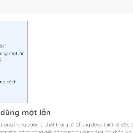
ần?
dùng một lần
ế
úng cách
ế dùng một lần
rọng trong quản lý chất thải y tế. Chúng được thiết kế đặc b
ừ kim tiêm, bông băng đến các dụng cụ dùng một lần khác. Với