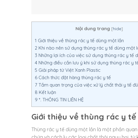
Nội dung trang
[
hide
]
1
Giới thiệu về thùng rác y tế dùng một lần
2
Khi nào nên sử dụng thùng rác y tế dùng một l
3
Những lợi ích của việc sử dụng thùng rác y tế 
4
Những điều cần lưu ý khi sử dụng thùng rác y t
5
Giải pháp từ Việt Xanh Plastic
6
Cách thức đặt hàng thùng rác y tế
7
Tầm quan trọng của việc xử lý chất thải y tế đ
8
Kết luận
9
*. THÔNG TIN LIÊN HỆ
Giới thiệu về thùng rác y t
Thùng rác y tế dùng một lần là một phần quan t
chứa và cách ly các loại chất thải nguy hại, t