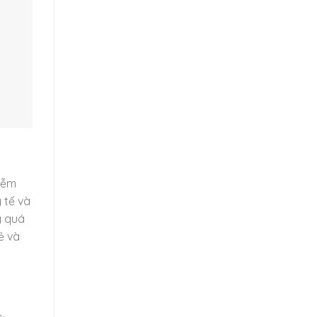
hiễm
 tế và
g quá
ẻ và