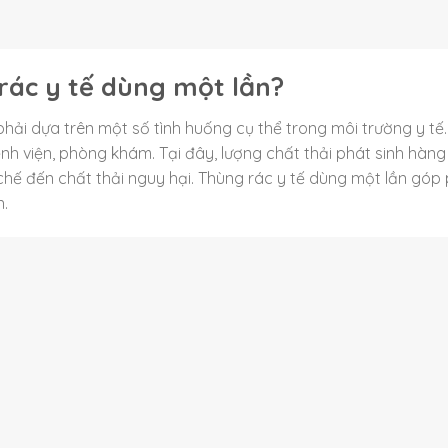
rác y tế dùng một lần?
phải dựa trên một số tình huống cụ thể trong môi trường y tế
nh viện, phòng khám. Tại đây, lượng chất thải phát sinh hàn
 chế đến chất thải nguy hại. Thùng rác y tế dùng một lần góp
n.