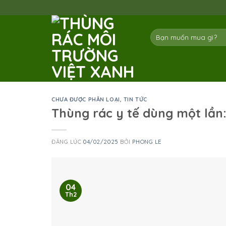
Skip
to
content
Tìm
kiếm:
CHƯA ĐƯỢC PHÂN LOẠI
,
TIN TỨC
Thùng rác y tế dùng một lần:
ĐĂNG LÚC
04/02/2025
BỞI
PHONG LE
04
Th2