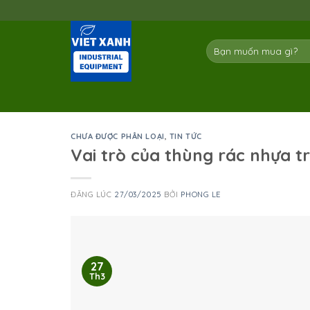
Skip
to
content
Tìm
kiếm:
CHƯA ĐƯỢC PHÂN LOẠI
,
TIN TỨC
Vai trò của thùng rác nhựa 
ĐĂNG LÚC
27/03/2025
BỞI
PHONG LE
27
Th3