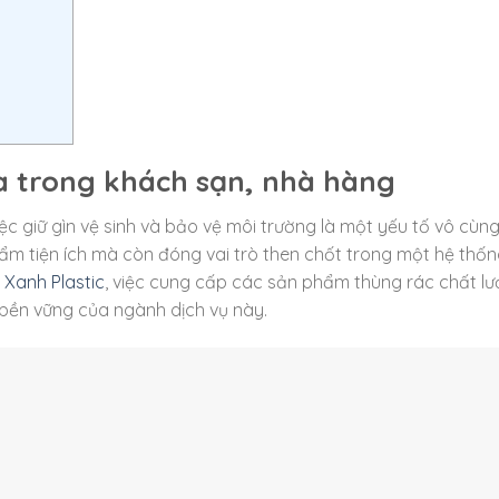
ựa trong khách sạn, nhà hàng
ệc giữ gìn vệ sinh và bảo vệ môi trường là một yếu tố vô cùn
ẩm tiện ích mà còn đóng vai trò then chốt trong một hệ thố
 Xanh Plastic
, việc cung cấp các sản phẩm thùng rác chất l
 bền vững của ngành dịch vụ này.