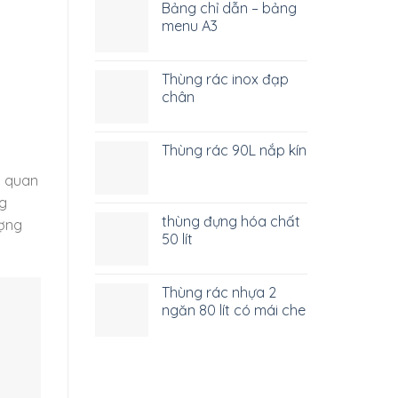
Bảng chỉ dẫn – bảng
menu A3
Thùng rác inox đạp
chân
Thùng rác 90L nắp kín
g quan
ng
thùng đựng hóa chất
ượng
50 lít
Thùng rác nhựa 2
ngăn 80 lít có mái che