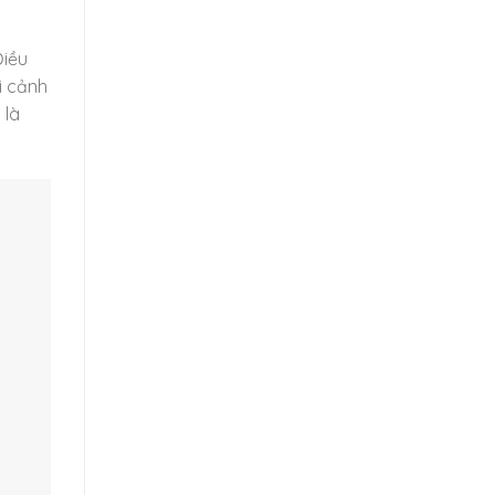
Điều
i cảnh
 là