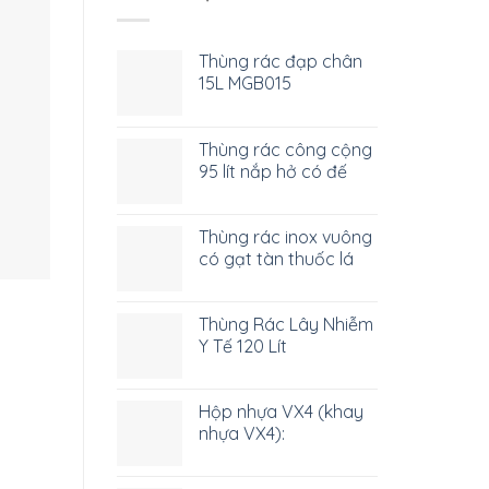
Thùng rác đạp chân
15L MGB015
Thùng rác công cộng
95 lít nắp hở có đế
Thùng rác inox vuông
có gạt tàn thuốc lá
Thùng Rác Lây Nhiễm
Y Tế 120 Lít
Hộp nhựa VX4 (khay
nhựa VX4):