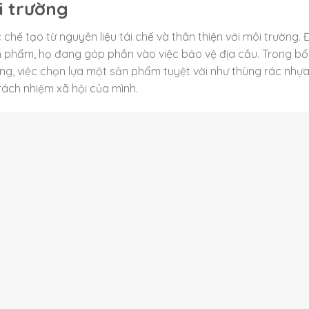
i trường
chế tạo từ nguyên liệu tái chế và thân thiện với môi trường. 
 phẩm, họ đang góp phần vào việc bảo vệ địa cầu. Trong bố
g, việc chọn lựa một sản phẩm tuyệt vời như thùng rác nhựa
rách nhiệm xã hội của mình.