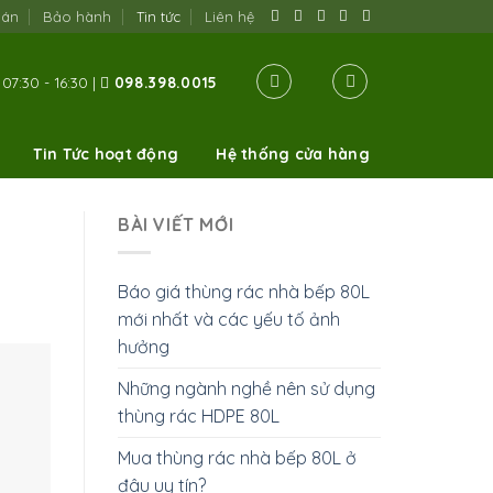
oán
Bảo hành
Tin tức
Liên hệ
07:30 - 16:30 |
098.398.0015
Tin Tức hoạt động
Hệ thống cửa hàng
BÀI VIẾT MỚI
Báo giá thùng rác nhà bếp 80L
mới nhất và các yếu tố ảnh
hưởng
Những ngành nghề nên sử dụng
thùng rác HDPE 80L
Mua thùng rác nhà bếp 80L ở
đâu uy tín?