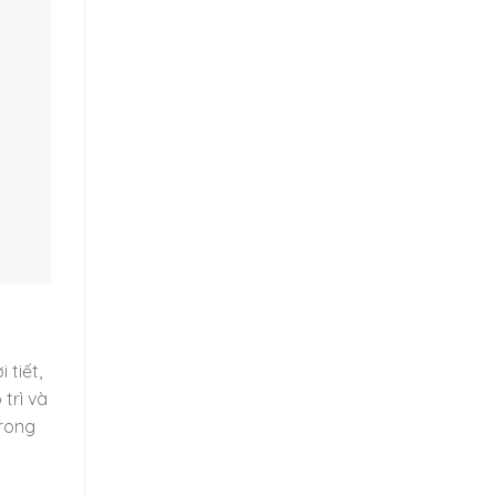
 tiết,
trì và
trong