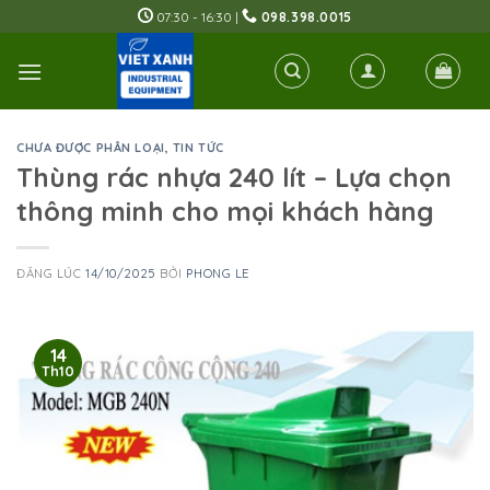
Skip
07:30 - 16:30 |
098.398.0015
to
content
CHƯA ĐƯỢC PHÂN LOẠI
,
TIN TỨC
Thùng rác nhựa 240 lít – Lựa chọn
thông minh cho mọi khách hàng
ĐĂNG LÚC
14/10/2025
BỞI
PHONG LE
14
Th10