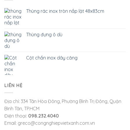
Thùng rác inox tròn nắp lật 48x83cm
Thùng đựng ô dù
Cột chắn inox dây căng
LIÊN HỆ
Địa chỉ: 334 Tân Hòa Đông, Phường Bình Trị Đông, Quận
Bình Tân, TP.HCM
Điện thoại:
098.232.4040
Email: greco@congnghiepvietxanh.com.vn