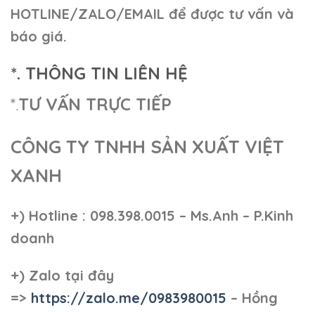
HOTLINE/ZALO/EMAIL để được tư vấn và
báo giá.
*. THÔNG TIN LIÊN HỆ
*.
TƯ VẤN TRỰC TIẾP
CÔNG TY TNHH SẢN XUẤT VIỆT
XANH
+)
Hotline : 098.398.0015 – Ms.Anh – P.Kinh
doanh
+)
Zalo tại đây
=>
https://zalo.me/0983980015
– Hồng