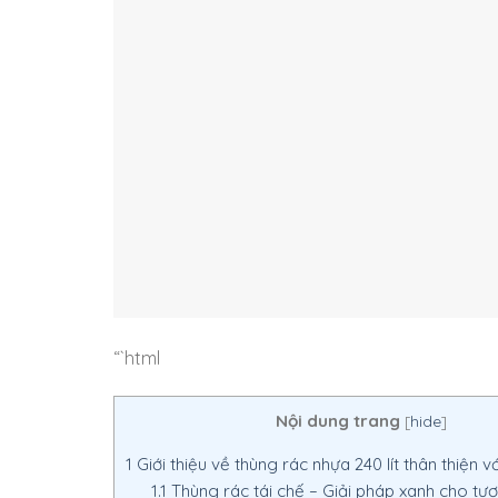
“`html
Nội dung trang
[
hide
]
1
Giới thiệu về thùng rác nhựa 240 lít thân thiện 
1.1
Thùng rác tái chế – Giải pháp xanh cho tươ