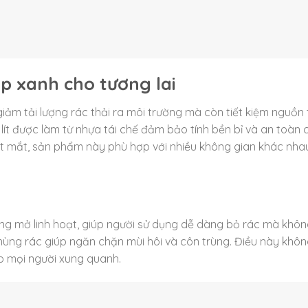
áp xanh cho tương lai
giảm tải lượng rác thải ra môi trường mà còn tiết kiệm nguồn 
ít được làm từ nhựa tái chế đảm bảo tính bền bỉ và an toàn 
ắt mắt, sản phẩm này phù hợp với nhiều không gian khác nhau
đóng mở linh hoạt, giúp người sử dụng dễ dàng bỏ rác mà khô
hùng rác giúp ngăn chặn mùi hôi và côn trùng. Điều này khôn
ho mọi người xung quanh.