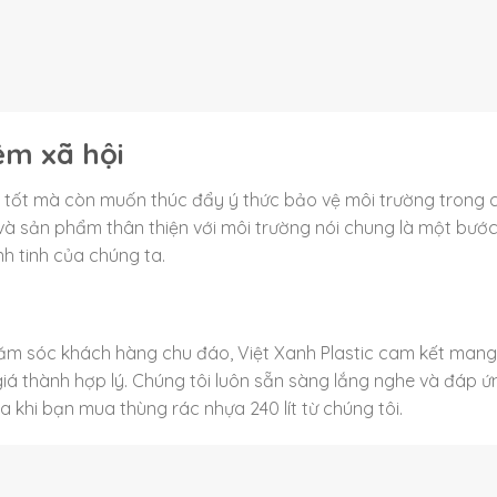
ệm xã hội
 tốt mà còn muốn thúc đẩy ý thức bảo vệ môi trường trong 
 và sản phẩm thân thiện với môi trường nói chung là một bước
h tinh của chúng ta.
chăm sóc khách hàng chu đáo, Việt Xanh Plastic cam kết man
iá thành hợp lý. Chúng tôi luôn sẵn sàng lắng nghe và đáp ứ
 khi bạn mua thùng rác nhựa 240 lít từ chúng tôi.