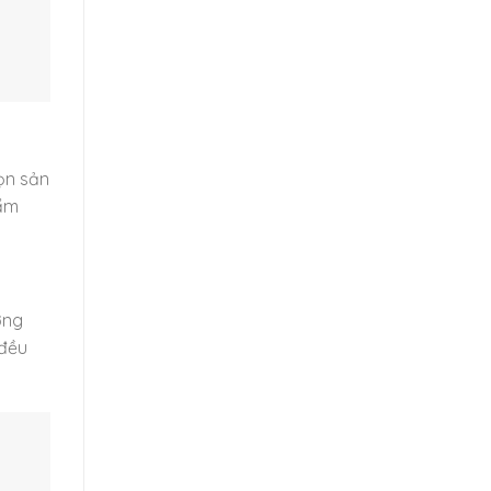
ọn sản
hẩm
ờng
 đều