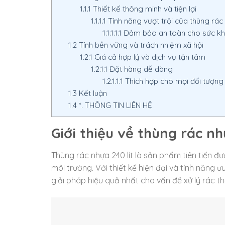
1.1.1
Thiết kế thông minh và tiện lợi
1.1.1.1
Tính năng vượt trội của thùng rác 
1.1.1.1.1
Đảm bảo an toàn cho sức k
1.2
Tính bền vững và trách nhiệm xã hội
1.2.1
Giá cả hợp lý và dịch vụ tận tâm
1.2.1.1
Đặt hàng dễ dàng
1.2.1.1.1
Thích hợp cho mọi đối tượng
1.3
Kết luận
1.4
*. THÔNG TIN LIÊN HỆ
Giới thiệu về thùng rác nh
Thùng rác nhựa 240 lít là sản phẩm tiên tiến đư
môi trường. Với thiết kế hiện đại và tính năng ư
giải pháp hiệu quả nhất cho vấn đề xử lý rác th