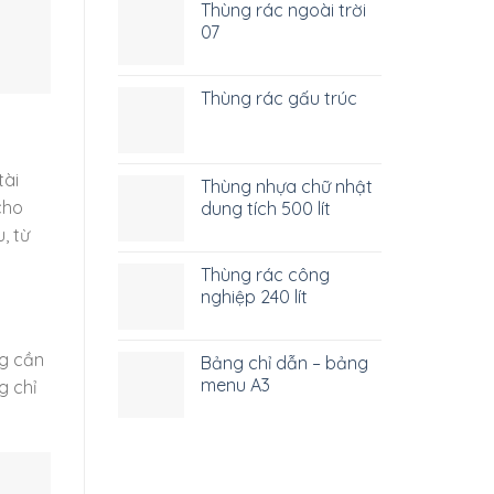
Thùng rác ngoài trời
07
Thùng rác gấu trúc
tài
Thùng nhựa chữ nhật
cho
dung tích 500 lít
, từ
Thùng rác công
nghiệp 240 lít
ng cần
Bảng chỉ dẫn – bảng
menu A3
g chỉ