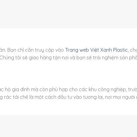
iản. Bạn chỉ cần truy cập vào
Trang web Việt Xanh Plastic
, ch
húng tôi sẽ giao hàng tận nơi và bạn sẽ trải nghiệm sản p
các hộ gia đình mà còn phù hợp cho các khu công nghiệp, trư
g rác tái chế là một cách đầu tư vào tương lai, nơi mọi người