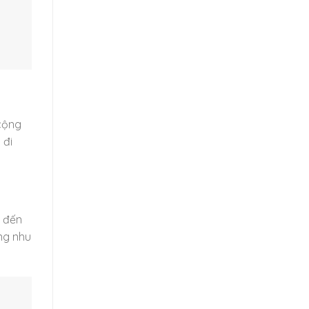
cộng
 đi
g đến
ng nhu