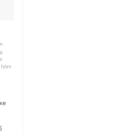
ến
ãy
i
y hôm
xe
ố