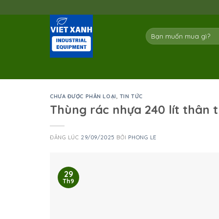
Skip
to
content
Tìm
kiếm:
CHƯA ĐƯỢC PHÂN LOẠI
,
TIN TỨC
Thùng rác nhựa 240 lít thân 
ĐĂNG LÚC
29/09/2025
BỞI
PHONG LE
29
Th9