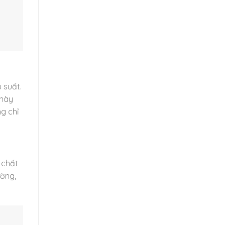
 suất.
 này
g chỉ
 chất
ường,