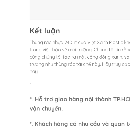
Kết luận
Thùng rác nhựa 240 lít của Việt Xanh Plastic kh
trong việc bảo vệ môi trường. Chúng tôi tin rằ
cùng chúng tôi tạo ra một cộng đồng xanh, s
trường như thùng rác tái chế này. Hãy truy cậ
nay!
“`
*. Hỗ trợ giao hàng nội thành TP.H
vận chuyển.
*. Khách hàng có nhu cầu và quan t