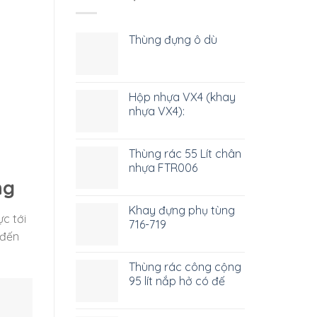
Thùng đựng ô dù
Hộp nhựa VX4 (khay
nhựa VX4):
Thùng rác 55 Lít chân
nhựa FTR006
ng
Khay đựng phụ tùng
ực tới
716-719
 đến
Thùng rác công cộng
95 lít nắp hở có đế