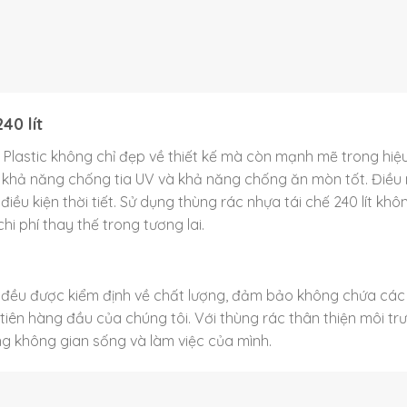
40 lít
 Plastic không chỉ đẹp về thiết kế mà còn mạnh mẽ trong hiệu
, khả năng chống tia UV và khả năng chống ăn mòn tốt. Điều
u kiện thời tiết. Sử dụng thùng rác nhựa tái chế 240 lít khôn
i phí thay thế trong tương lai.
 đều được kiểm định về chất lượng, đảm bảo không chứa các
 tiên hàng đầu của chúng tôi. Với thùng rác thân thiện môi tr
g không gian sống và làm việc của mình.