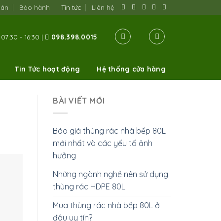
oán
Bảo hành
Tin tức
Liên hệ
07:30 - 16:30 |
098.398.0015
Tin Tức hoạt động
Hệ thống cửa hàng
BÀI VIẾT MỚI
Báo giá thùng rác nhà bếp 80L
mới nhất và các yếu tố ảnh
hưởng
Những ngành nghề nên sử dụng
thùng rác HDPE 80L
Mua thùng rác nhà bếp 80L ở
đâu uy tín?