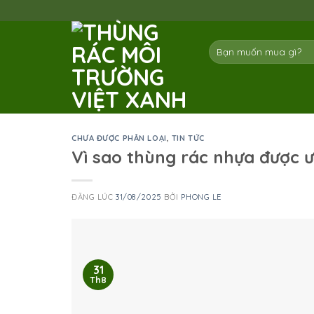
Skip
to
content
Tìm
kiếm:
CHƯA ĐƯỢC PHÂN LOẠI
,
TIN TỨC
Vì sao thùng rác nhựa được 
ĐĂNG LÚC
31/08/2025
BỞI
PHONG LE
31
Th8