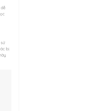
 dễ
học
 sử
rác bị
 này