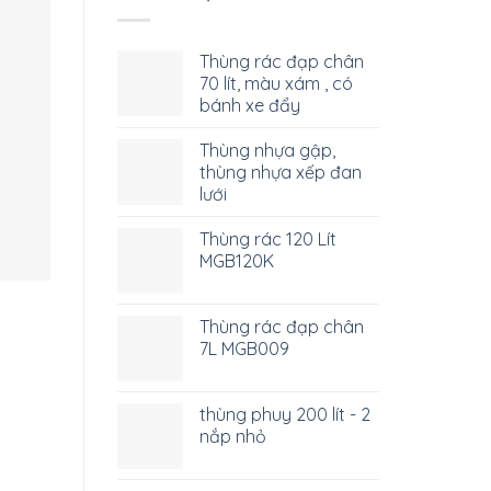
Thùng rác đạp chân
70 lít, màu xám , có
bánh xe đẩy
Thùng nhựa gập,
thùng nhựa xếp đan
lưới
Thùng rác 120 Lít
MGB120K
Thùng rác đạp chân
7L MGB009
thùng phuy 200 lít - 2
nắp nhỏ