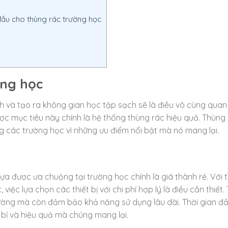
đầu cho thùng rác trường học
ờng học
nh và tạo ra không gian học tập sạch sẽ là điều vô cùng quan
ợc mục tiêu này chính là hệ thống thùng rác hiệu quả. Thùng
g các trường học vì những ưu điểm nổi bật mà nó mang lại.
ựa được ưa chuộng tại trường học chính là giá thành rẻ. Với t
iệc lựa chọn các thiết bị với chi phí hợp lý là điều cần thiết
trường mà còn đảm bảo khả năng sử dụng lâu dài. Thời gian đầ
 bỉ và hiệu quả mà chúng mang lại.