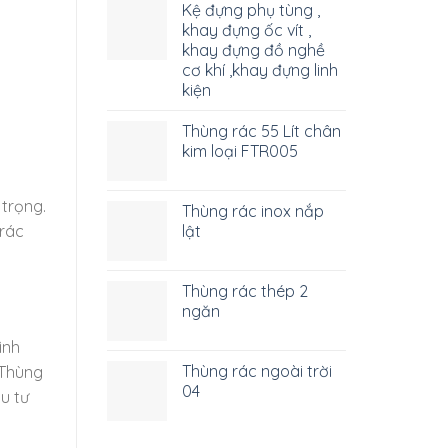
Kệ đựng phụ tùng ,
khay đựng ốc vít ,
khay đựng đồ nghề
cơ khí ,khay đựng linh
kiện
Thùng rác 55 Lít chân
kim loại FTR005
 trọng.
Thùng rác inox nắp
 rác
lật
Thùng rác thép 2
ngăn
ình
Thùng rác ngoài trời
. Thùng
04
u tư