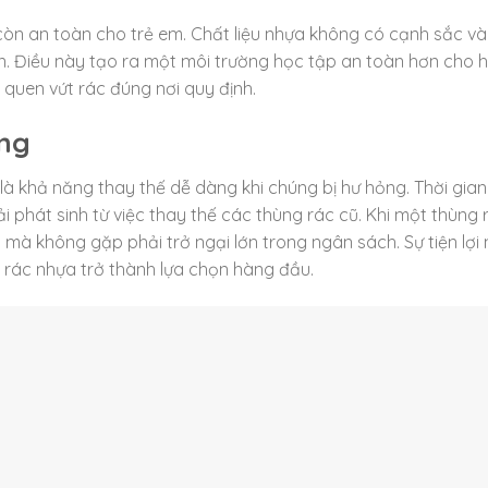
 còn an toàn cho trẻ em. Chất liệu nhựa không có cạnh sắc và
oàn. Điều này tạo ra một môi trường học tập an toàn hơn cho 
 quen vứt rác đúng nơi quy định.
ỏng
à khả năng thay thế dễ dàng khi chúng bị hư hỏng. Thời gian
i phát sinh từ việc thay thế các thùng rác cũ. Khi một thùng 
à không gặp phải trở ngại lớn trong ngân sách. Sự tiện lợi
 rác nhựa trở thành lựa chọn hàng đầu.