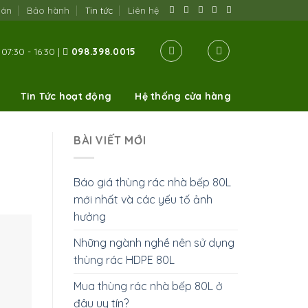
oán
Bảo hành
Tin tức
Liên hệ
07:30 - 16:30 |
098.398.0015
Tin Tức hoạt động
Hệ thống cửa hàng
BÀI VIẾT MỚI
Báo giá thùng rác nhà bếp 80L
mới nhất và các yếu tố ảnh
hưởng
Những ngành nghề nên sử dụng
thùng rác HDPE 80L
Mua thùng rác nhà bếp 80L ở
đâu uy tín?