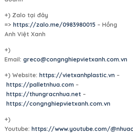
+)
Zalo tại đây
=>
https://zalo.me/0983980015
– Hồng
Anh Việt Xanh
+)
Email:
greco@congnghiepvietxanh.com.vn
+) Website:
https://vietxanhplastic.vn
–
https://palletnhua.com
–
https://thungracnhua.net
–
https://congnghiepvietxanh.com.vn
+)
Youtube:
https://www.youtube.com/@nhua