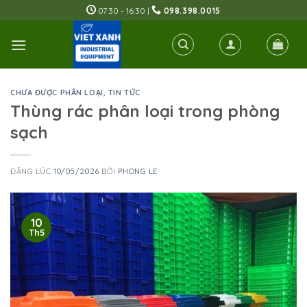
Skip
07:30 - 16:30 |
098.398.0015
to
content
CHƯA ĐƯỢC PHÂN LOẠI
,
TIN TỨC
Thùng rác phân loại trong phòng
sạch
ĐĂNG LÚC
10/05/2026
BỞI
PHONG LE
10
Th5