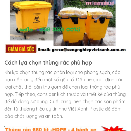
Cách lựa chọn thùng rác phù hợp
Khi lựa chọn thùng rác phân loại cho phòng sạch, các
bạn cần lưu ý đến một số yếu tố. Đầu tiên, xác định các
loại chất thải cần thu gom để chọn loại thùng rác phù
hợp. Tiếp theo, consider kích thước và thiết kế của thùng
để dễ dàng sử dụng. Cuối cùng, nên chọn các sản phẩm
đến từ thương hiệu uy tín như Việt Xanh Plastic để đảm
bảo chất lượng và an toàn.