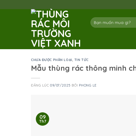
Skip
to
content
Tìm
kiếm:
CHƯA ĐƯỢC PHÂN LOẠI
,
TIN TỨC
Mẫu thùng rác thông minh c
ĐĂNG LÚC
09/07/2025
BỞI
PHONG LE
09
Th7