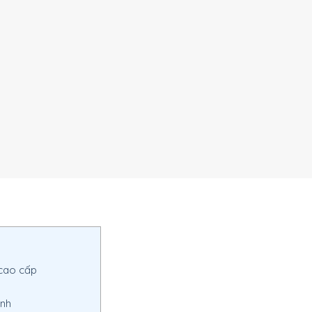
cao cấp
inh