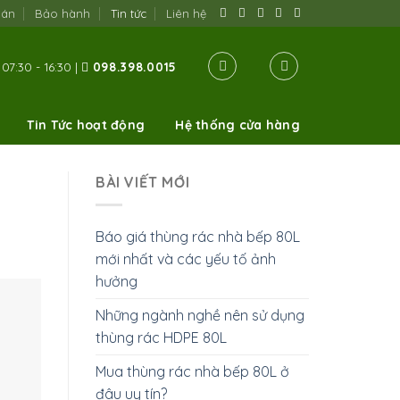
oán
Bảo hành
Tin tức
Liên hệ
07:30 - 16:30 |
098.398.0015
Tin Tức hoạt động
Hệ thống cửa hàng
BÀI VIẾT MỚI
Báo giá thùng rác nhà bếp 80L
mới nhất và các yếu tố ảnh
hưởng
Những ngành nghề nên sử dụng
thùng rác HDPE 80L
Mua thùng rác nhà bếp 80L ở
đâu uy tín?