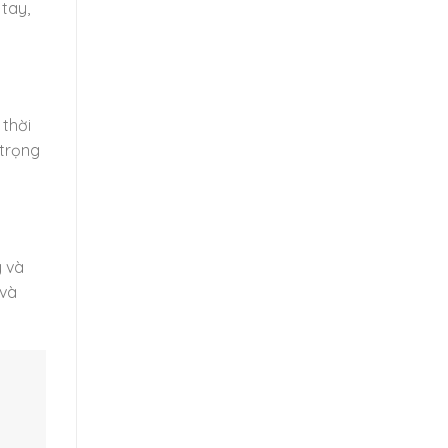
tay,
 thời
 trọng
y và
 và