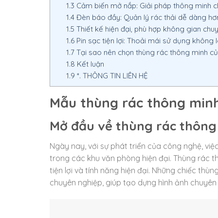
1.3
Cảm biến mở nắp: Giải pháp thông minh 
1.4
Đèn báo đầy: Quản lý rác thải dễ dàng hơ
1.5
Thiết kế hiện đại, phù hợp không gian chu
1.6
Pin sạc tiện lợi: Thoải mái sử dụng không l
1.7
Tại sao nên chọn thùng rác thông minh của
1.8
Kết luận
1.9
*. THÔNG TIN LIÊN HỆ
Mẫu thùng rác thông min
Mở đầu về thùng rác thông
Ngày nay, với sự phát triển của công nghệ, vi
trong các khu văn phòng hiện đại. Thùng rác t
tiện lợi và tính năng hiện đại. Những chiếc thù
chuyên nghiệp, giúp tạo dựng hình ảnh chuyên