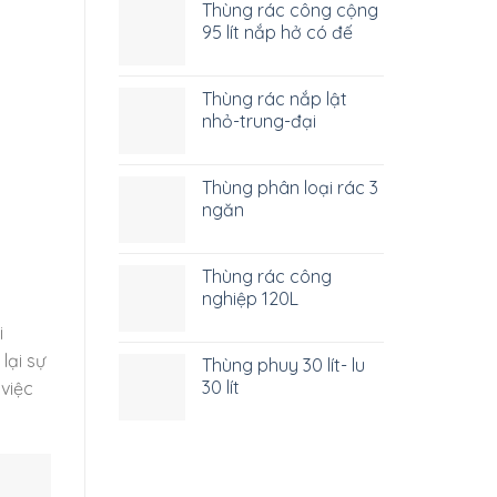
Thùng rác công cộng
95 lít nắp hở có đế
Thùng rác nắp lật
nhỏ-trung-đại
Thùng phân loại rác 3
ngăn
Thùng rác công
nghiệp 120L
i
lại sự
Thùng phuy 30 lít- lu
30 lít
 việc