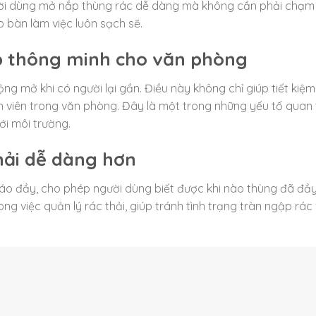
ời dùng mở nắp thùng rác dễ dàng mà không cần phải chạm 
o bàn làm việc luôn sạch sẽ.
p thông minh cho văn phòng
ng mở khi có người lại gần. Điều này không chỉ giúp tiết kiệm
ân viên trong văn phòng. Đây là một trong những yếu tố quan
ới môi trường.
hải dễ dàng hơn
áo đầy, cho phép người dùng biết được khi nào thùng đã đầ
ng việc quản lý rác thải, giúp tránh tình trạng tràn ngập rác