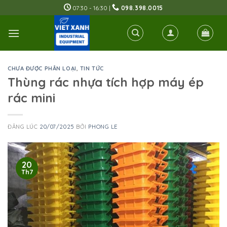
Skip
07:30 - 16:30 |
098.398.0015
to
content
CHƯA ĐƯỢC PHÂN LOẠI
,
TIN TỨC
Thùng rác nhựa tích hợp máy ép
rác mini
ĐĂNG LÚC
20/07/2025
BỞI
PHONG LE
20
Th7