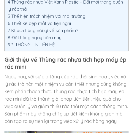
4
Thùng rác nhựa Việt Xanh Plastic – Đổi mới trong quản
lý rác thải
5
Thể hiện trách nhiệm với môi trường
6
Thiết kế đẹp mắt và tiện nghi
7
Khách hàng nói gì về sản phẩm?
8
Đặt hàng ngay hôm nay!
9
*. THÔNG TIN LIÊN HỆ
Giới thiệu về Thùng rác nhựa tích hợp máy ép
rác mini
Ngày nay, với sự gia tăng của rác thải sinh hoạt, việc xử
lý rác trở nên một nhiệm vụ cần thiết nhưng cũng không
kém phần thách thức. Thùng rác nhựa tích hợp máy ép
rác mini đã trở thành giải pháp tiên tiến, hiệu quả cho
việc quản lý và giảm thiểu rác thải một cách thông minh.
Sản phẩm này không chỉ giúp tiết kiệm không gian mà
còn tạo ra sự tiện lợi trong việc xử lý rác hàng ngày.