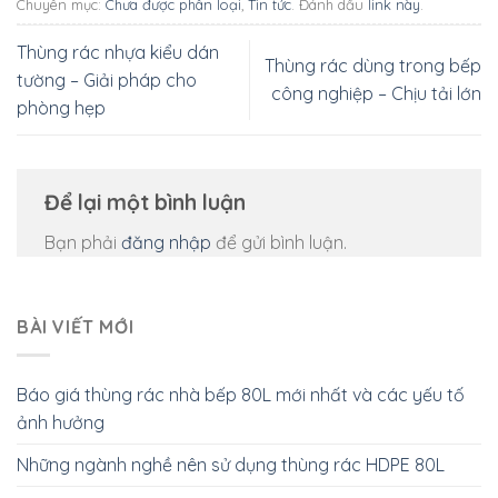
Chuyên mục:
Chưa được phân loại
,
Tin tức
. Đánh dấu
link này
.
Thùng rác nhựa kiểu dán
Thùng rác dùng trong bếp
tường – Giải pháp cho
công nghiệp – Chịu tải lớn
phòng hẹp
Để lại một bình luận
Bạn phải
đăng nhập
để gửi bình luận.
BÀI VIẾT MỚI
Báo giá thùng rác nhà bếp 80L mới nhất và các yếu tố
ảnh hưởng
Những ngành nghề nên sử dụng thùng rác HDPE 80L