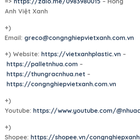
=>
https://zalo.me/0983980015
– Hồng
Anh Việt Xanh
+)
Email:
greco@congnghiepvietxanh.com.vn
+) Website:
https://vietxanhplastic.vn
–
https://palletnhua.com
–
https://thungracnhua.net
–
https://congnghiepvietxanh.com.vn
+)
Youtube:
https://www.youtube.com/@nhua
+)
Shopee:
https://shopee.vn/congnghiepxan