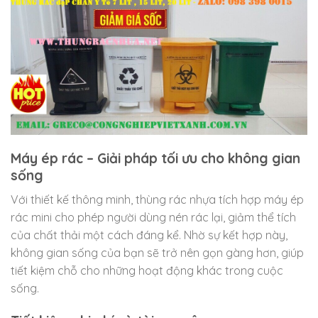
Máy ép rác – Giải pháp tối ưu cho không gian
sống
Với thiết kế thông minh, thùng rác nhựa tích hợp máy ép
rác mini cho phép người dùng nén rác lại, giảm thể tích
của chất thải một cách đáng kể. Nhờ sự kết hợp này,
không gian sống của bạn sẽ trở nên gọn gàng hơn, giúp
tiết kiệm chỗ cho những hoạt động khác trong cuộc
sống.