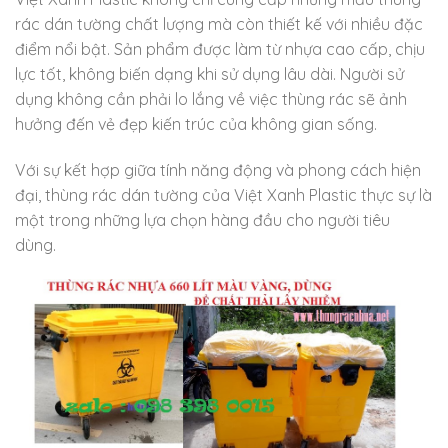
rác dán tường chất lượng mà còn thiết kế với nhiều đặc
điểm nổi bật. Sản phẩm được làm từ nhựa cao cấp, chịu
lực tốt, không biến dạng khi sử dụng lâu dài. Người sử
dụng không cần phải lo lắng về việc thùng rác sẽ ảnh
hưởng đến vẻ đẹp kiến trúc của không gian sống.
Với sự kết hợp giữa tính năng động và phong cách hiện
đại, thùng rác dán tường của Việt Xanh Plastic thực sự là
một trong những lựa chọn hàng đầu cho người tiêu
dùng.