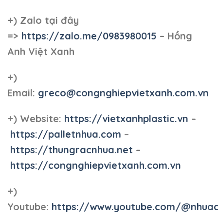
+)
Zalo tại đây
=>
https://zalo.me/0983980015
– Hồng
Anh Việt Xanh
+)
Email:
greco@congnghiepvietxanh.com.vn
+) Website:
https://vietxanhplastic.vn
–
https://palletnhua.com
–
https://thungracnhua.net
–
https://congnghiepvietxanh.com.vn
+)
Youtube:
https://www.youtube.com/@nhua