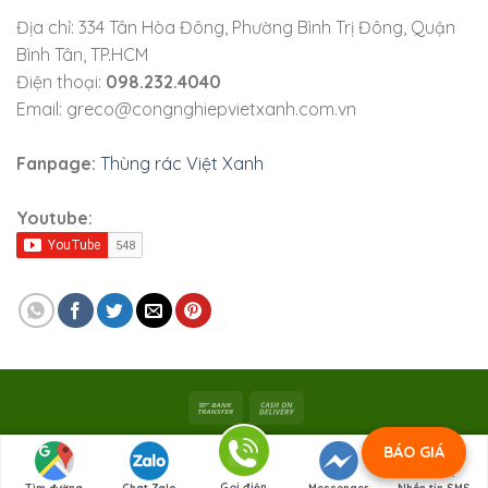
Địa chỉ: 334 Tân Hòa Đông, Phường Bình Trị Đông, Quận
Bình Tân, TP.HCM
Điện thoại:
098.232.4040
Email: greco@congnghiepvietxanh.com.vn
Fanpage:
Thùng rác Việt Xanh
Youtube:
Bản quyền 2026 ©
Viet Xanh Industry
|
Công ty TNHH SX
BÁO GIÁ
Việt Xanh
Gọi điện