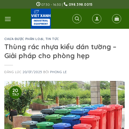
Skip
07:30 - 16:30 |
098.398.0015
to
content
CHƯA ĐƯỢC PHÂN LOẠI
,
TIN TỨC
Thùng rác nhựa kiểu dán tường –
Giải pháp cho phòng hẹp
ĐĂNG LÚC
20/07/2025
BỞI
PHONG LE
20
Th7