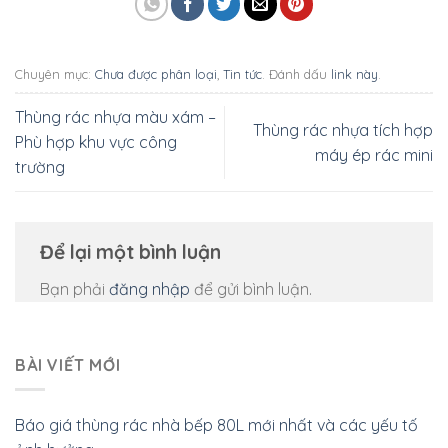
Chuyên mục:
Chưa được phân loại
,
Tin tức
. Đánh dấu
link này
.
Thùng rác nhựa màu xám –
Thùng rác nhựa tích hợp
Phù hợp khu vực công
máy ép rác mini
trường
Để lại một bình luận
Bạn phải
đăng nhập
để gửi bình luận.
BÀI VIẾT MỚI
Báo giá thùng rác nhà bếp 80L mới nhất và các yếu tố