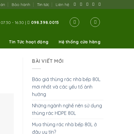
oán
Bảo hành
Tin tức
Liên hệ
07:30 - 16:30 |
098.398.0015
Tin Tức hoạt động
Hệ thống cửa hàng
BÀI VIẾT MỚI
Báo giá thùng rác nhà bếp 80L
mới nhất và các yếu tố ảnh
hưởng
Những ngành nghề nên sử dụng
thùng rác HDPE 80L
Mua thùng rác nhà bếp 80L ở
đâu uy tín?