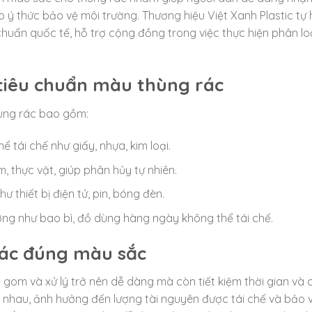
ao ý thức bảo vệ môi trường. Thương hiệu Việt Xanh Plastic tự
uẩn quốc tế, hỗ trợ cộng đồng trong việc thực hiện phân lo
tiêu chuẩn màu thùng rác
ùng rác bao gồm:
 tái chế như giấy, nhựa, kim loại.
 thực vật, giúp phân hủy tự nhiên.
 thiết bị điện tử, pin, bóng đèn.
ờng như bao bì, đồ dùng hàng ngày không thể tái chế.
 rác đúng màu sắc
 gom và xử lý trở nên dễ dàng mà còn tiết kiệm thời gian và ch
ác nhau, ảnh hưởng đến lượng tài nguyên được tái chế và bảo 