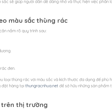
 sắc sẽ giúp người dân dễ dàng nhớ và thực hiện việc phân l
heo màu sắc thùng rác
 cần nắm rõ quy trình sau:
dương.
rác đen.
ều loại thùng rác với màu sắc và kích thước đa dạng để phù h
 đặt hàng tại
thungracnhua.net
để sở hữu những sản phẩm 
 trên thị trường