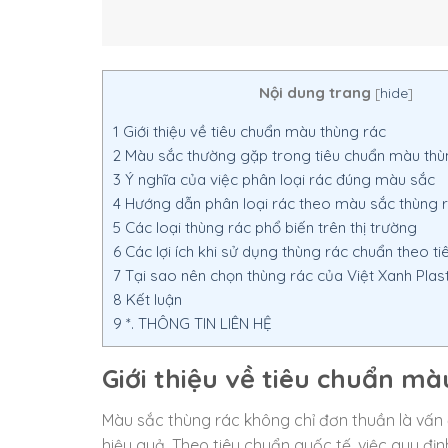
Nội dung trang
[
hide
]
1
Giới thiệu về tiêu chuẩn màu thùng rác
2
Màu sắc thường gặp trong tiêu chuẩn màu thù
3
Ý nghĩa của việc phân loại rác đúng màu sắc
4
Hướng dẫn phân loại rác theo màu sắc thùng 
5
Các loại thùng rác phổ biến trên thị trường
6
Các lợi ích khi sử dụng thùng rác chuẩn theo ti
7
Tại sao nên chọn thùng rác của Việt Xanh Plast
8
Kết luận
9
*. THÔNG TIN LIÊN HỆ
Giới thiệu về tiêu chuẩn m
Màu sắc thùng rác không chỉ đơn thuần là vấn 
hiệu quả. Theo tiêu chuẩn quốc tế, việc quy đ