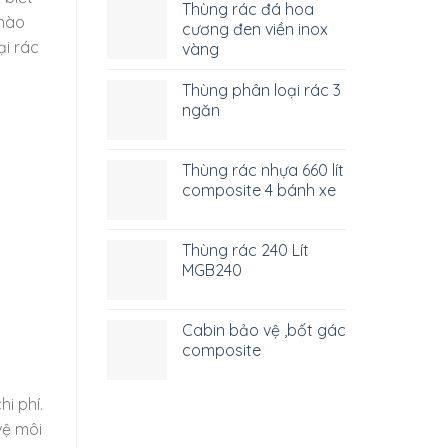
Thùng rác đá hoa
 hào
cương đen viền inox
ại rác
vàng
Thùng phân loại rác 3
ngăn
Thùng rác nhựa 660 lít
composite 4 bánh xe
Thùng rác 240 Lít
MGB240
Cabin bảo vệ ,bốt gác
composite
i phí.
vệ môi