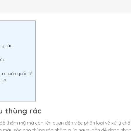
ng rác
rác
êu chuẩn quốc tế
ic?
àu thùng rác
đề thẩm mỹ mà còn liên quan đến việc phân loại và xử lý chất
ịnh màu sắc cho thùng rác nhằm giúp người dân dễ dàng nhận