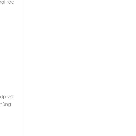
oại rác
ợp với
thùng