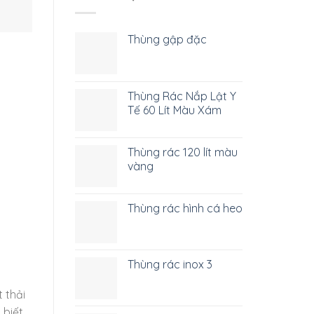
Thùng gập đặc
Thùng Rác Nắp Lật Y
Tế 60 Lít Màu Xám
Thùng rác 120 lít màu
vàng
Thùng rác hình cá heo
Thùng rác inox 3
 thải
 biết