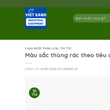
Skip
to
content
Tìm
kiếm:
CHƯA ĐƯỢC PHÂN LOẠI
,
TIN TỨC
Màu sắc thùng rác theo tiêu
ĐĂNG LÚC
31/05/2026
BỞI
PHONG LE
31
Th5