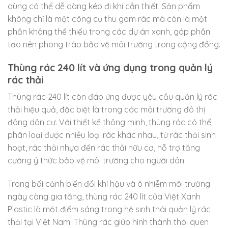
dùng có thể dễ dàng kéo đi khi cần thiết. Sản phẩm
không chỉ là một công cụ thu gom rác mà còn là một
phần không thể thiếu trong các dự án xanh, góp phần
tạo nên phong trào bảo vệ môi trường trong cộng đồng.
Thùng rác 240 lít và ứng dụng trong quản lý
rác thải
Thùng rác 240 lít còn đáp ứng được yêu cầu quản lý rác
thải hiệu quả, đặc biệt là trong các môi trường đô thị
đông dân cư. Với thiết kế thông minh, thùng rác có thể
phân loại được nhiều loại rác khác nhau, từ rác thải sinh
hoạt, rác thải nhựa đến rác thải hữu cơ, hỗ trợ tăng
cường ý thức bảo vệ môi trường cho người dân.
Trong bối cảnh biến đổi khí hậu và ô nhiễm môi trường
ngày càng gia tăng, thùng rác 240 lít của Việt Xanh
Plastic là một điểm sáng trong hệ sinh thái quản lý rác
thải tại Việt Nam. Thùng rác giúp hình thành thói quen