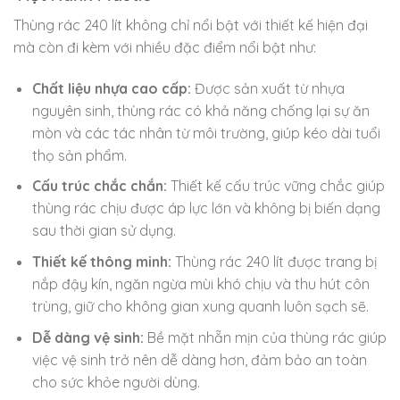
Thùng rác 240 lít không chỉ nổi bật với thiết kế hiện đại
mà còn đi kèm với nhiều đặc điểm nổi bật như:
Chất liệu nhựa cao cấp:
Được sản xuất từ nhựa
nguyên sinh, thùng rác có khả năng chống lại sự ăn
mòn và các tác nhân từ môi trường, giúp kéo dài tuổi
thọ sản phẩm.
Cấu trúc chắc chắn:
Thiết kế cấu trúc vững chắc giúp
thùng rác chịu được áp lực lớn và không bị biến dạng
sau thời gian sử dụng.
Thiết kế thông minh:
Thùng rác 240 lít được trang bị
nắp đậy kín, ngăn ngừa mùi khó chịu và thu hút côn
trùng, giữ cho không gian xung quanh luôn sạch sẽ.
Dễ dàng vệ sinh:
Bề mặt nhẵn mịn của thùng rác giúp
việc vệ sinh trở nên dễ dàng hơn, đảm bảo an toàn
cho sức khỏe người dùng.