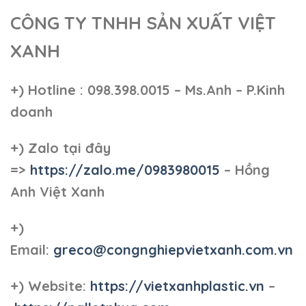
CÔNG TY TNHH SẢN XUẤT VIỆT
XANH
+)
Hotline : 098.398.0015 – Ms.Anh – P.Kinh
doanh
+)
Zalo tại đây
=>
https://zalo.me/0983980015
– Hồng
Anh Việt Xanh
+)
Email:
greco@congnghiepvietxanh.com.vn
+) Website:
https://vietxanhplastic.vn
–