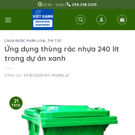
Skip
07:30 - 16:30 |
098.398.0015
to
content
CHƯA ĐƯỢC PHÂN LOẠI
,
TIN TỨC
Ứng dụng thùng rác nhựa 240 lít
trong dự án xanh
ĐĂNG LÚC
21/10/2025
BỞI
PHONG LE
21
Th10