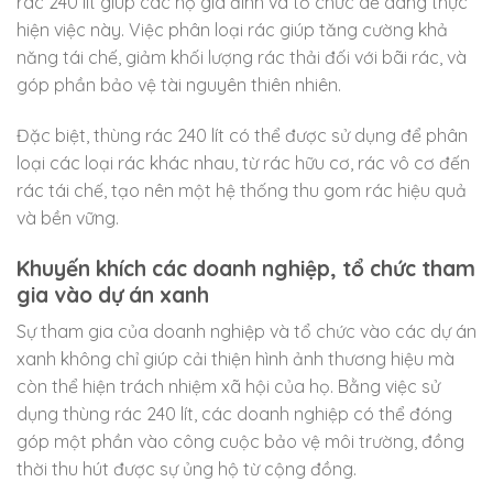
rác 240 lít giúp các hộ gia đình và tổ chức dễ dàng thực
hiện việc này. Việc phân loại rác giúp tăng cường khả
năng tái chế, giảm khối lượng rác thải đối với bãi rác, và
góp phần bảo vệ tài nguyên thiên nhiên.
Đặc biệt, thùng rác 240 lít có thể được sử dụng để phân
loại các loại rác khác nhau, từ rác hữu cơ, rác vô cơ đến
rác tái chế, tạo nên một hệ thống thu gom rác hiệu quả
và bền vững.
Khuyến khích các doanh nghiệp, tổ chức tham
gia vào dự án xanh
Sự tham gia của doanh nghiệp và tổ chức vào các dự án
xanh không chỉ giúp cải thiện hình ảnh thương hiệu mà
còn thể hiện trách nhiệm xã hội của họ. Bằng việc sử
dụng thùng rác 240 lít, các doanh nghiệp có thể đóng
góp một phần vào công cuộc bảo vệ môi trường, đồng
thời thu hút được sự ủng hộ từ cộng đồng.