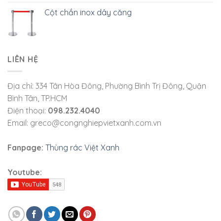
Cột chắn inox dây căng
LIÊN HỆ
Địa chỉ: 334 Tân Hòa Đông, Phường Bình Trị Đông, Quận
Bình Tân, TP.HCM
Điện thoại:
098.232.4040
Email: greco@congnghiepvietxanh.com.vn
Fanpage:
Thùng rác Việt Xanh
Youtube: